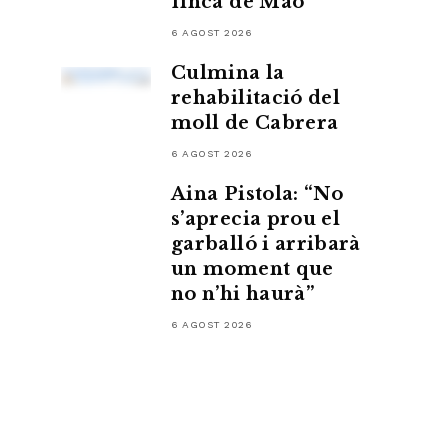
finca de Maó
6 AGOST 2026
Culmina la
rehabilitació del
moll de Cabrera
6 AGOST 2026
Aina Pistola: “No
s’aprecia prou el
garballó i arribarà
un moment que
no n’hi haurà”
6 AGOST 2026