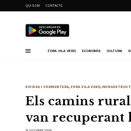
QUI SOM
CONTACTE
FORA VILA VERD
ECONOMÍA
CULTURA
S
EIVISSA I FORMENTERA
,
FORA VILA VERD
,
INFRAESTRUC
Els camins rura
van recuperant 
15 OCTUBRE 2025