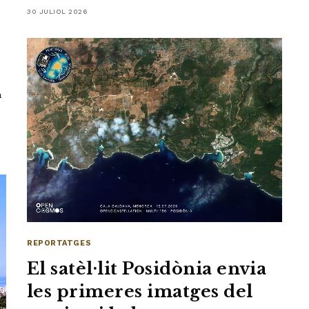
30 JULIOL 2026
a
REPORTATGES
El satèl·lit Posidònia envia
les primeres imatges del