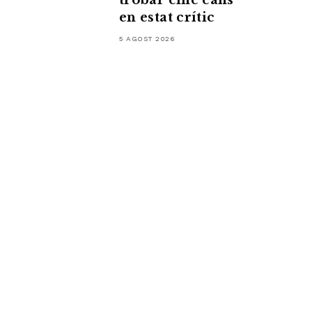
trobar cinc cans
en estat crític
5 AGOST 2026