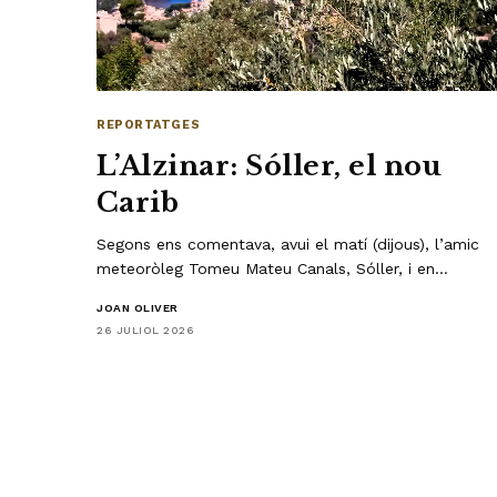
REPORTATGES
L’Alzinar: Sóller, el nou
Carib
Segons ens comentava, avui el matí (dijous), l’amic
meteoròleg Tomeu Mateu Canals, Sóller, i en…
JOAN OLIVER
26 JULIOL 2026