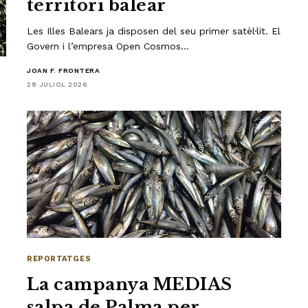
territori balear
Les Illes Balears ja disposen del seu primer satèl·lit. El
Govern i l’empresa Open Cosmos…
JOAN F. FRONTERA
28 JULIOL 2026
REPORTATGES
La campanya MEDIAS
salpa de Palma per