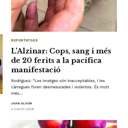
REPORTATGES
L’Alzinar: Cops, sang i més
de 20 ferits a la pacífica
manifestació
Rodríguez: “Les imatges són inacceptables, i les
càrregues foren desmesurades i violentes. És molt
més…
JOAN OLIVER
2 AGOST 2026