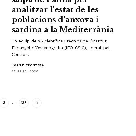
analitzar l’estat de les
poblacions d’anxova i
sardina a la Mediterrània
Un equip de 26 científics i tècnics de l’Institut
Espanyol d’Oceanografia (IEO-CSIC), liderat pel
Centre…
JOAN F. FRONTERA
25 JULIOL 2026
3
…
138