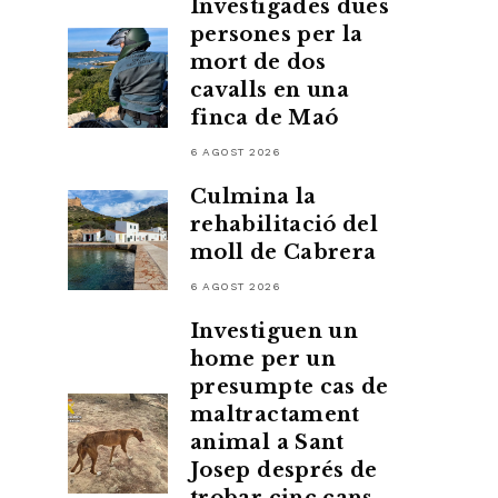
Investigades dues
persones per la
mort de dos
cavalls en una
finca de Maó
6 AGOST 2026
Culmina la
rehabilitació del
moll de Cabrera
6 AGOST 2026
Investiguen un
home per un
presumpte cas de
maltractament
animal a Sant
Josep després de