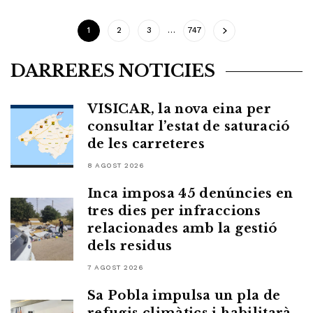
1
2
3
…
747
DARRERES NOTICIES
VISICAR, la nova eina per
consultar l’estat de saturació
de les carreteres
8 AGOST 2026
Inca imposa 45 denúncies en
tres dies per infraccions
relacionades amb la gestió
dels residus
7 AGOST 2026
Sa Pobla impulsa un pla de