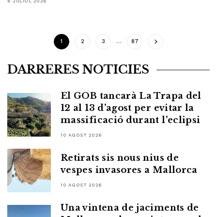
6 JULIOL 2026
1
2
3
…
87
DARRERES NOTICIES
El GOB tancarà La Trapa del
12 al 13 d’agost per evitar la
massificació durant l’eclipsi
10 AGOST 2026
Retirats sis nous nius de
vespes invasores a Mallorca
10 AGOST 2026
Una vintena de jaciments de