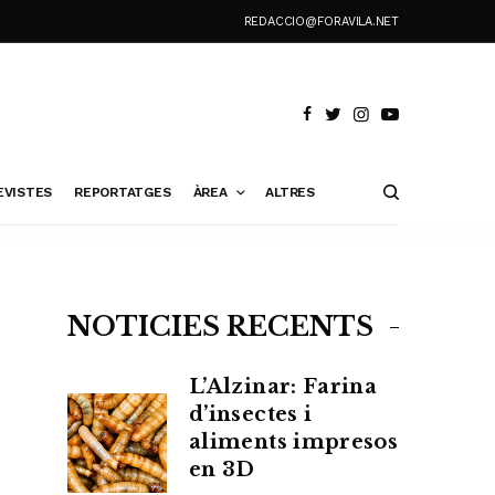
REDACCIO@FORAVILA.NET
EVISTES
REPORTATGES
ÀREA
ALTRES
NOTÍCIES RECENTS
L’Alzinar: Farina
d’insectes i
aliments impresos
en 3D