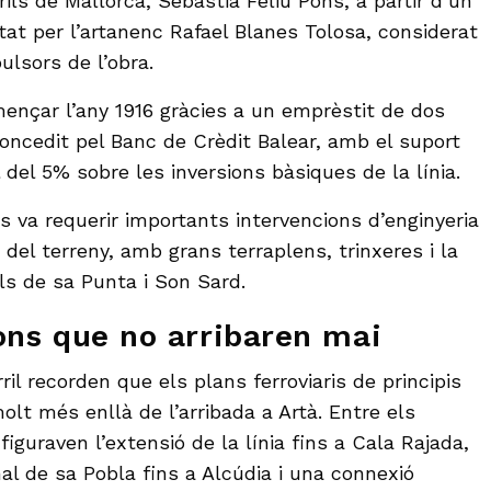
rils de Mallorca, Sebastià Feliu Pons, a partir d’un
ntat per l’artanenc Rafael Blanes Tolosa, considerat
ulsors de l’obra.
mençar l’any 1916 gràcies a un emprèstit de dos
oncedit pel Banc de Crèdit Balear, amb el suport
 del 5% sobre les inversions bàsiques de la línia.
s va requerir importants intervencions d’enginyeria
a del terreny, amb grans terraplens, trinxeres i la
ls de sa Punta i Son Sard.
ons que no arribaren mai
ril recorden que els plans ferroviaris de principis
lt més enllà de l’arribada a Artà. Entre els
figuraven l’extensió de la línia fins a Cala Rajada,
al de sa Pobla fins a Alcúdia i una connexió