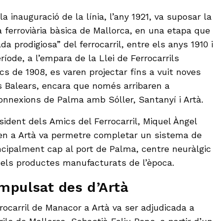
a inauguració de la línia, l’any 1921, va suposar la
a ferroviària bàsica de Mallorca, en una etapa que
da prodigiosa” del ferrocarril, entre els anys 1910 i
ríode, a l’empara de la Llei de Ferrocarrils
cs de 1908, es varen projectar fins a vuit noves
les Balears, encara que només arribaren a
connexions de Palma amb Sóller, Santanyí i Artà.
ident dels Amics del Ferrocarril, Miquel Àngel
 tren a Artà va permetre completar un sistema de
incipalment cap al port de Palma, centre neuràlgic
dels productes manufacturats de l’època.
mpulsat des d’Artà
rocarril de Manacor a Artà va ser adjudicada a