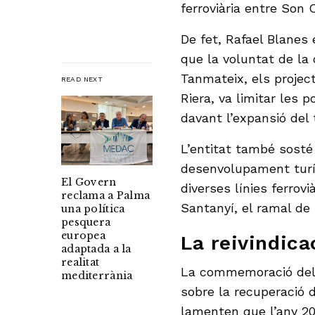
ferroviària entre Son C
De fet, Rafael Blanes 
que la voluntat de la
Tanmateix, els projec
READ NEXT
Riera, va limitar les 
davant l’expansió del 
L’entitat també sosté
desenvolupament turís
El Govern
diverses línies ferrov
reclama a Palma
Santanyí, el ramal de 
una política
pesquera
europea
La reivindica
adaptada a la
realitat
La commemoració dels
mediterrània
sobre la recuperació d
lamenten que l’any 20