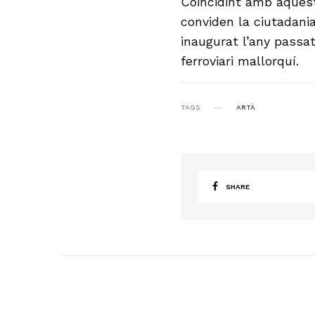
Coincidint amb aquest
conviden la ciutadania
inaugurat l’any passa
ferroviari mallorquí.
TAGS
ARTÀ
SHARE