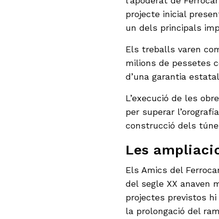
l’apoderat de Ferrocar
projecte inicial prese
un dels principals imp
Els treballs varen co
milions de pessetes c
d’una garantia estatal
L’execució de les obre
per superar l’orografi
construcció dels túne
Les ampliaci
Els Amics del Ferrocar
del segle XX anaven mo
projectes previstos hi 
la prolongació del ram