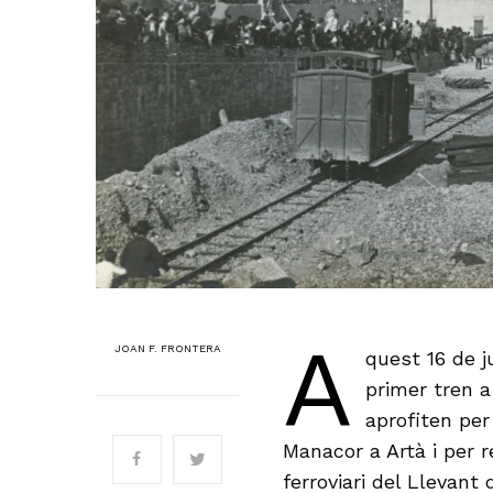
A
JOAN F. FRONTERA
quest 16 de j
primer tren a
aprofiten per
Manacor a Artà i per r
ferroviari del Llevant 