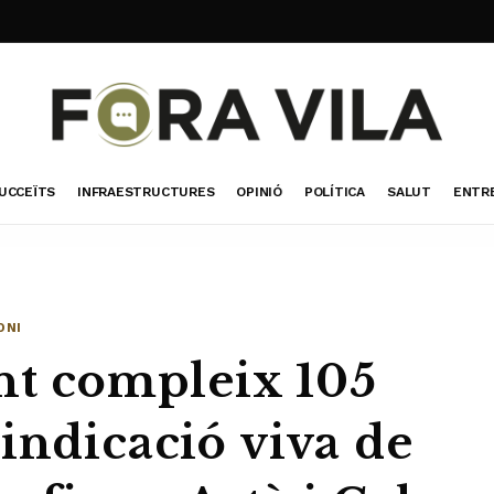
UCCEÏTS
INFRAESTRUCTURES
OPINIÓ
POLÍTICA
SALUT
ENTR
ONI
ant compleix 105
indicació viva de