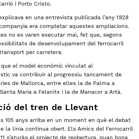
arrió i Porto Cristo.
explicava en una entrevista publicada l’any 1928
 companyia era completar aquestes ampliacions.
tes no es varen executar mai, fet que, segons
possibilitats de desenvolupament del ferrocarril
transport per carretera.
 que el model econòmic vinculat al
tic va contribuir al progressiu tancament de
iàries de Mallorca, entre elles la de Palma a
Santa Maria a Felanitx i la de Manacor a Artà.
ció del tren de Llevant
 105 anys arriba en un moment en què el debat
e la línia continua obert. Els Amics del Ferrocarril
11 s’aturàs el projecte de reobertura, quan bona