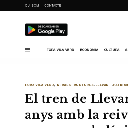
QUI SOM
CONTACTE
FORA VILA VERD
ECONOMÍA
CULTURA
S
FORA VILA VERD
,
INFRAESTRUCTURES
,
LLEVANT
,
PATRIM
El tren de Llev
anys amb la reiv