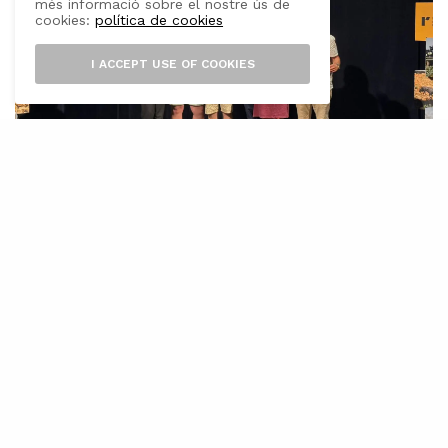
més informació sobre el nostre ús de
cookies:
política de cookies
I ACCEPT USE OF COOKIES
S
elva
ha acollit l’acte de lliurament dels
premis de la quarta edició de Rural’Up
2026, una iniciativa impulsada per
Mallorca Rural per fomentar l’emprenedoria i
generar noves oportunitats econòmiques als
municipis rurals. La gala ha servit per
reconèixer quatre projectes que destaquen per