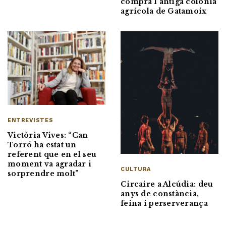
compra l’antiga colònia
agrícola de Gatamoix
ENTREVISTES
Victòria Vives: “Can
Torró ha estat un
referent que en el seu
moment va agradar i
CULTURA
sorprendre molt”
Circaire a Alcúdia: deu
anys de constància,
feina i perserverança