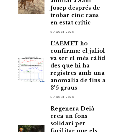
animal a Sant
Josep després de
trobar cinc cans
en estat crític
5 AGOST 2026
L’AEMET ho
confirma: el juliol
va ser el més càlid
des que hi ha
registres amb una
anomalia de fins a
3’5 graus
5 AGOST 2026
Regenera Deià
crea un fons
solidari per
facilitar que els