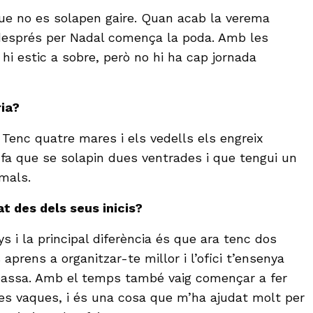
ue no es solapen gaire. Quan acab la verema
després per Nadal comença la poda. Amb les
i hi estic a sobre, però no hi ha cap jornada
ria?
 Tenc quatre mares i els vedells els engreix
 fa que se solapin dues ventrades i que tengui un
mals.
t des dels seus inicis?
s i la principal diferència és que ara tenc dos
aprens a organitzar-te millor i l’ofici t’ensenya
assa. Amb el temps també vaig començar a fer
es vaques, i és una cosa que m’ha ajudat molt per