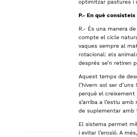
optimitzar pastures i 
P.- En què consisteix
R.- És una manera de g
compte el cicle natura
vaques sempre al mate
rotacional: els animal
després se’n retiren 
Aquest temps de desca
l’hivern sol ser d’uns
perquè el creixement 
s’arriba a l’estiu amb
de suplementar amb f
El sistema permet mill
i evitar l’erosió. A mé