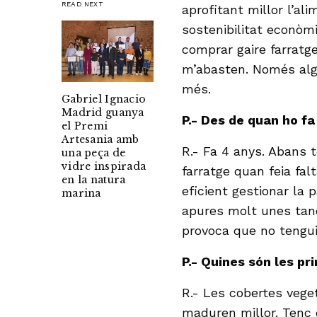
READ NEXT
aprofitant millor l’al
sostenibilitat econòmi
comprar gaire farratg
m’abasten. Només alg
més.
Gabriel Ignacio
Madrid guanya
P.- Des de quan ho fa
el Premi
Artesania amb
R.- Fa 4 anys. Abans t
una peça de
vidre inspirada
farratge quan feia fa
en la natura
eficient gestionar la
marina
apures molt unes tanq
provoca que no tenguis
P.- Quines són les pr
R.- Les cobertes vege
maduren millor. Tenc 