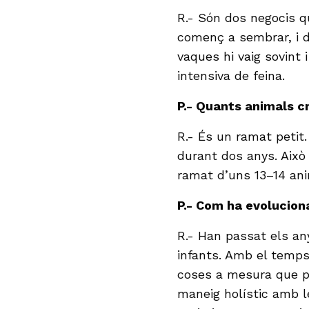
R.- Són dos negocis q
començ a sembrar, i 
vaques hi vaig sovint 
intensiva de feina.
P.- Quants animals c
R.- És un ramat petit.
durant dos anys. Això
ramat d’uns 13–14 ani
P.- Com ha evoluciona
R.- Han passat els any
infants. Amb el temps 
coses a mesura que p
maneig holístic amb l