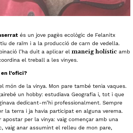
serrat
és un jove pagès ecològic de Felanitx
tiu de raïm i a la producció de carn de vedella.
nació l’ha duit a aplicar el
maneig holístic
amb
ordina el treball a les vinyes.
en l’ofici?
el món de la vinya. Mon pare també tenia vaques.
 gairebé un hobby: estudiava Geografia i, tot i que
ginava dedicant-m’hi professionalment. Sempre
r la terra i ja havia participat en alguna verema.
ir apostar per la vinya: vaig començar amb una
c, vaig anar assumint el relleu de mon pare,