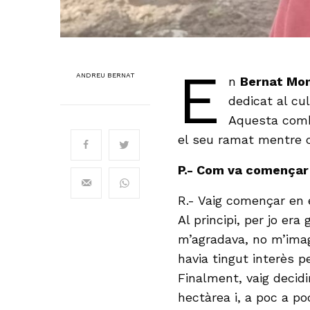
E
ANDREU BERNAT
n
Bernat Mon
dedicat al cul
Aquesta combi
el seu ramat mentre co
P.- Com va començar 
R.- Vaig començar en 
Al principi, per jo era
m’agradava, no m’ima
havia tingut interès pe
Finalment, vaig decid
hectàrea i, a poc a po