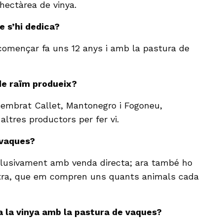
hectàrea de vinya.
e s’hi dedica?
 començar fa uns 12 anys i amb la pastura de
 de raïm produeix?
 sembrat Callet, Mantonegro i Fogoneu,
altres productors per fer vi.
 vaques?
clusivament amb venda directa; ara també ho
tra, que em compren uns quants animals cada
 la vinya amb la pastura de vaques?