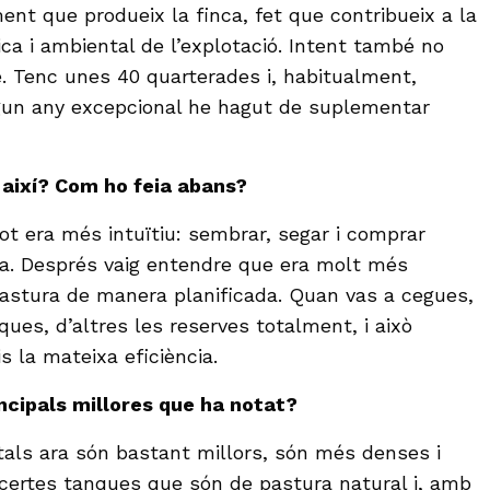
iment que produeix la finca, fet que contribueix a la
ca i ambiental de l’explotació. Intent també no
e. Tenc unes 40 quarterades i, habitualment,
un any excepcional he hagut de suplementar
 així? Com ho feia abans?
ot era més intuïtiu: sembrar, segar i comprar
lta. Després vaig entendre que era molt més
 pastura de manera planificada. Quan vas a cegues,
ues, d’altres les reserves totalment, i això
 la mateixa eficiència.
incipals millores que ha notat?
tals ara són bastant millors, són més denses i
certes tanques que són de pastura natural i, amb