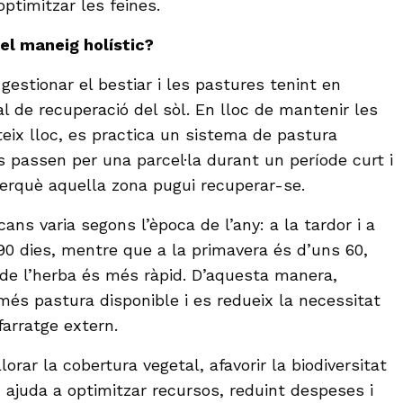
optimitzar les feines.
 el maneig holístic?
estionar el bestiar i les pastures tenint en
l de recuperació del sòl. En lloc de mantenir les
ix lloc, es practica un sistema de pastura
s passen per una parcel·la durant un període curt i
perquè aquella zona pugui recuperar-se.
ns varia segons l’època de l’any: a la tardor i a
 90 dies, mentre que a la primavera és d’uns 60,
de l’herba és més ràpid. D’aquesta manera,
 més pastura disponible i es redueix la necessitat
arratge extern.
orar la cobertura vegetal, afavorir la biodiversitat
s, ajuda a optimitzar recursos, reduint despeses i