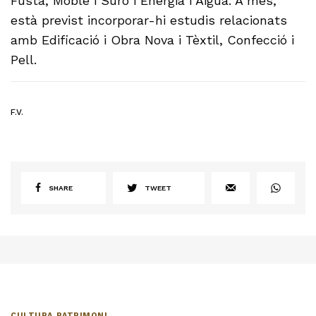
Fusta, Moble i Suro i Energia i Aigua. A més,
està previst incorporar-hi estudis relacionats
amb Edificació i Obra Nova i Tèxtil, Confecció i
Pell.
F.V.
SHARE
TWEET
CULTURA
,
PATRIMONI