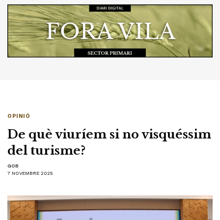
OPINIÓ
De què viuríem si no visquéssim
del turisme?
GOB
7 NOVEMBRE 2025