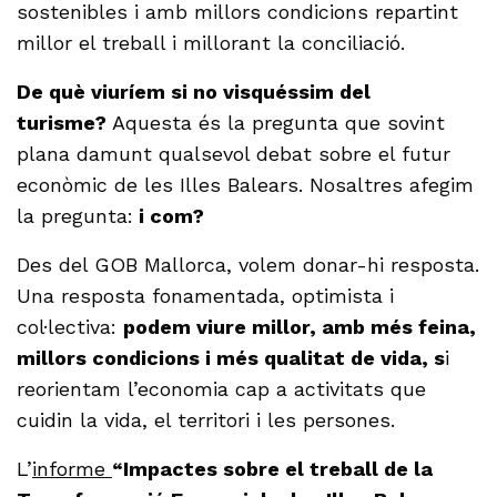
sostenibles i amb millors condicions repartint
millor el treball i millorant la conciliació.
De què viuríem si no visquéssim del
turisme?
Aquesta és la pregunta que sovint
plana damunt qualsevol debat sobre el futur
econòmic de les Illes Balears. Nosaltres afegim
la pregunta:
i com?
Des del GOB Mallorca, volem donar-hi resposta.
Una resposta fonamentada, optimista i
col·lectiva:
podem viure millor, amb més feina,
millors condicions i més qualitat de vida, s
i
reorientam l’economia cap a activitats que
cuidin la vida, el territori i les persones.
L’
informe
“Impactes sobre el treball de la