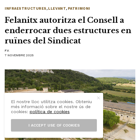
INFRAESTRUCTURES
,
LLEVANT
,
PATRIMONI
Felanitx autoritza el Consell a
enderrocar dues estructures en
ruïnes del Sindicat
F.V.
7 NOVEMBRE 2025
El nostre lloc utilitza cookies. Obteniu
més informació sobre el nostre ús de
cookies:
política de cookies
I ACCEPT USE OF COOKIES