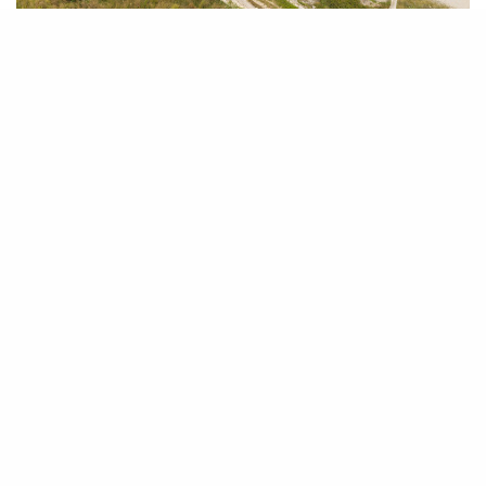
L’
Ajuntament de Felanitx ha aprovat la
llicència urbanística que permet al
Consell de Mallorca enderrocar dues
edificacions annexes al Sindicat, en estat de
ruïna i sense valor patrimonial. L’actuació té
com a objectiu millorar la seguretat i la
integració paisatgística d’aquest espai
emblemàtic del municipi.
El projecte, presentat pel Consell —propietari
de l’edifici i dels terrenys—, és exclusivament
de demolició i s’ajusta a la normativa
urbanística vigent. Les obres afectaran dues