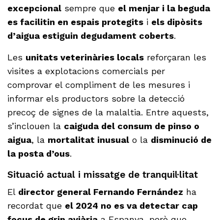
excepcional
sempre que
el menjar i la beguda
es facilitin en espais protegits
i
els dipòsits
d’aigua estiguin degudament coberts
.
Les
unitats veterinàries locals
reforçaran les
visites a explotacions comercials per
comprovar el compliment de les mesures i
informar els productors sobre la detecció
precoç de signes de la malaltia. Entre aquests,
s’inclouen la
caiguda del consum de pinso o
aigua
, la
mortalitat inusual
o la
disminució de
la posta d’ous
.
Situació actual i missatge de tranquil·litat
El
director general Fernando Fernández
ha
recordat que
el 2024 no es va detectar cap
focus de grip aviària
a Espanya, però que