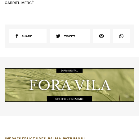
GABRIEL MERCÈ
SHARE
TWEET
INFRAESTRUCTURES
,
PALMA
,
PATRIMONI