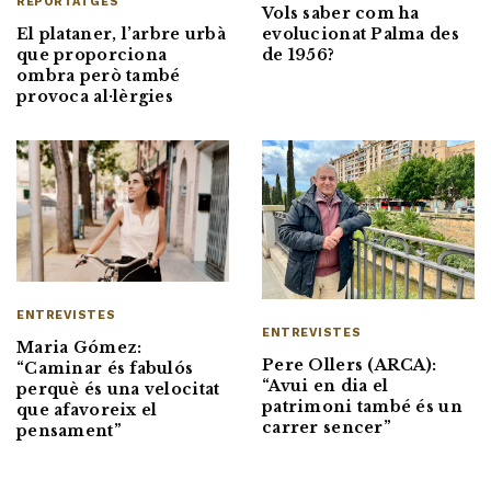
REPORTATGES
Vols saber com ha
El plataner, l’arbre urbà
evolucionat Palma des
que proporciona
de 1956?
ombra però també
provoca al·lèrgies
ENTREVISTES
ENTREVISTES
Maria Gómez:
Pere Ollers (ARCA):
“Caminar és fabulós
“Avui en dia el
perquè és una velocitat
patrimoni també és un
que afavoreix el
carrer sencer”
pensament”