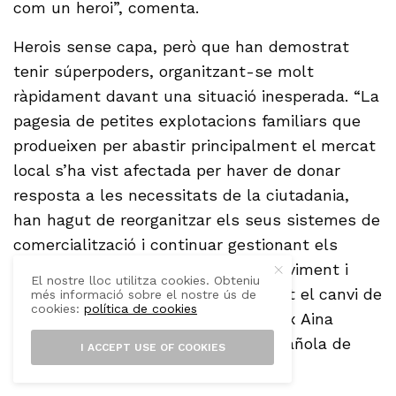
com un heroi”, comenta.
Herois sense capa, però que han demostrat
tenir súperpoders, organitzant-se molt
ràpidament davant una situació inesperada. “La
pagesia de petites explotacions familiars que
produeixen per abastir principalment el mercat
local s’ha vist afectada per haver de donar
resposta a les necessitats de la ciutadania,
han hagut de reorganitzar els seus sistemes de
comercialització i continuar gestionant els
conreus tot i les restriccions de moviment i
El nostre lloc utilitza cookies. Obteniu
amb la sobrecàrrega que ha suposat el canvi de
més informació sobre el nostre ús de
cookies:
política de cookies
model de comercialització”, resumeix Aina
Calafat, tècnica de la Sociedad Española de
I ACCEPT USE OF COOKIES
Agricultura Ecológica.