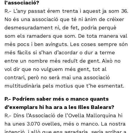
l’associació?
R.- L’any passat érem trenta i aquest ja som 36.
No és una associació que té ni ànim de créixer
desmesuradament ni, de fet, podria perquè
som els ramaders que som. De tota manera val
més pocs i ben avinguts. Les coses sempre són
més fàcils si s’han d’acordar o dur a terme
entre un nombre més reduït de gent. Això no
vol dir que no vulguem més gent, tot al
contrari, però no serà mai una associació
multitudinària pels motius que t’he esmentat.
P.- Podríem saber més o manco quants
d’exemplars hi ha ara a les Illes Balears?
R.- Dins l’Associació de l’Ovella Mallorquina hi
ha unes 3.070 ovelles, més o manco. La nostra
intenció, i allò que ens agradaria, seria arribar a