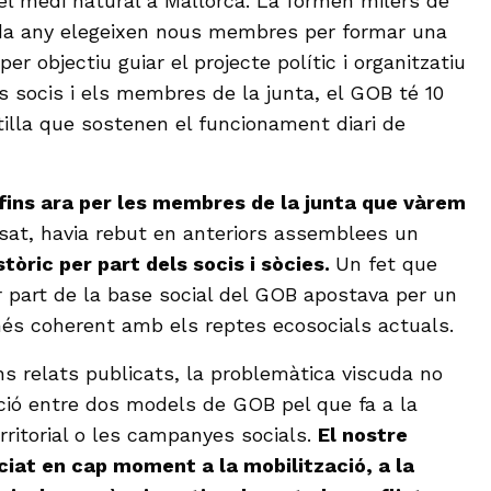
i el medi natural a Mallorca. La formen milers de
ada any elegeixen nous membres per formar una
per objectiu guiar el projecte polític i organitzatiu
els socis i els membres de la junta, el GOB té 10
tilla que sostenen el funcionament diari de
 fins ara per les membres de la junta que vàrem
sat, havia rebut en anteriors assemblees un
stòric per part dels socis i sòcies.
Un fet que
r part de la base social del GOB apostava per un
és coherent amb els reptes ecosocials actuals.
s relats publicats, la problemàtica viscuda no
ció entre dos models de GOB pel que fa a la
rritorial o les campanyes socials.
El nostre
ciat en cap moment a la mobilització, a la