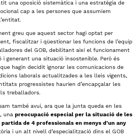
t una oposició sistemàtica i una estratègia de
mocional cap a les persones que assumíem
l’entitat.
ent greu que aquest sector hagi optat per
t, fiscalitzar i qüestionar les funcions de l’equip
alladores del GOB, debilitant així el funcionament
ió i generant una situació insostenible. Però és
ue hagin decidit ignorar les comunicacions de
ndicions laborals actualitzades a les lleis vigents,
ntitats progressistes haurien d’encapçalar les
ls treballadors.
sam també avui, ara que la junta queda en les
c, una
preocupació especial per la situació de les
a partida de 4 professionals en menys d’un any
òria i un alt nivell d’especialització dins el GOB