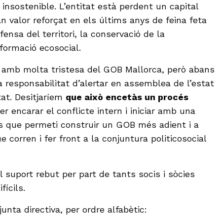
a insostenible. L’entitat està perdent un capital
n valor reforçat en els últims anys de feina feta
fensa del territori, la conservació de la
nsformació ecosocial.
 amb molta tristesa del GOB Mallorca, però abans
a responsabilitat d’alertar en assemblea de l’estat
tat. Desitjaríem
que això encetàs un procés
r encarar el conflicte intern i iniciar amb una
s que permeti construir un GOB més adient i a
e corren i fer front a la conjuntura politicosocial
.
 suport rebut per part de tants socis i sòcies
fícils.
unta directiva, per ordre alfabètic: