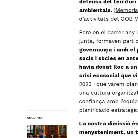
defensa del territori
ambientals.
(
Memori
d’activitats
del
GOB
M
Però en el darrer any 
junta, formaven part 
governança i amb el 
socis i sòcies en ant
havia donat lloc a un 
crisi ecosocial que v
2023 i que vàrem plant
una cultura organitzati
confiança amb l’equip 
planificació estratèg
READ NEXT
La nostra dimissió é
menysteniment,
un t