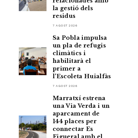
relacionades amb
la gestió dels
residus
7 AGOST 2026
Sa Pobla impulsa
un pla de refugis
climàtics i
habilitarà el
primer a
l’Escoleta Huialfàs
7 AGOST 2026
Marratxí estrena
una Via Verda i un
aparcament de
144 places per
connectar Es
Figueral amb el