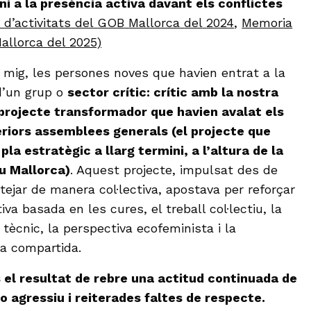
 ni a la presència activa davant els conflictes
a
d’activitats
del
GOB
Mallorca
del
2024
,
Memoria
allorca
del
2025)
i mig, les persones noves que havien entrat a la
d’un grup o
sector crític: crític amb la nostra
projecte transformador que havien avalat els
eriors assemblees generals (el projecte que
pla estratègic a llarg termini, a l’altura de la
iu Mallorca)
. Aquest projecte, impulsat des de
ejar de manera col·lectiva, apostava per reforçar
va basada en les cures, el treball col·lectiu, la
tècnic, la perspectiva ecofeminista i la
ica compartida.
s el resultat de rebre una actitud continuada de
o agressiu i reiterades faltes de respecte.