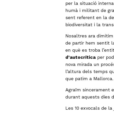
per la situació intern
humà i militant de gra
sent referent en la de
biodiversitat i la tra
Nosaltres ara dimitim
de partir hem sentit l
en què es troba l’enti
d’autocrítica
per pode
nova mirada un procé
l’altura dels temps qu
que patim a Mallorca
Agraïm sincerament el
durant aquests dies di
Les 10 exvocals de la j