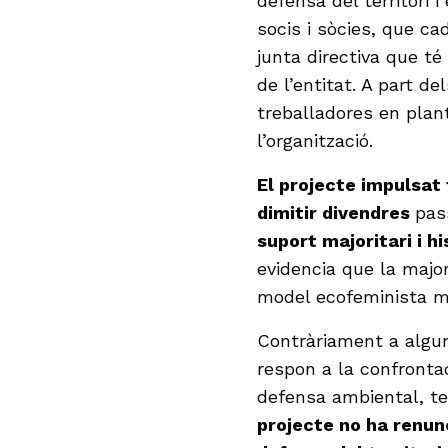
defensa del territori 
socis i sòcies, que c
junta directiva que té 
de l’entitat. A part d
treballadores en plan
l’organització.
El projecte impulsat
dimitir divendres
pas
suport majoritari i hi
evidencia que la majo
model ecofeminista m
Contràriament a algun
respon a la confronta
defensa ambiental, te
projecte no ha renun