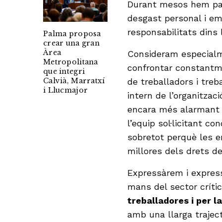
Durant mesos hem pati
desgast personal i e
responsabilitats dins 
Palma proposa
crear una gran
Àrea
Consideram especialm
Metropolitana
confrontar constantmen
que integri
Calvià, Marratxí
de treballadors i treb
i Llucmajor
intern de l’organitzac
encara més alarmant q
l’equip sol·licitant co
sobretot perquè les e
millores dels drets de
Expressàrem i expres
mans del sector críti
treballadores i per l
amb una llarga traject