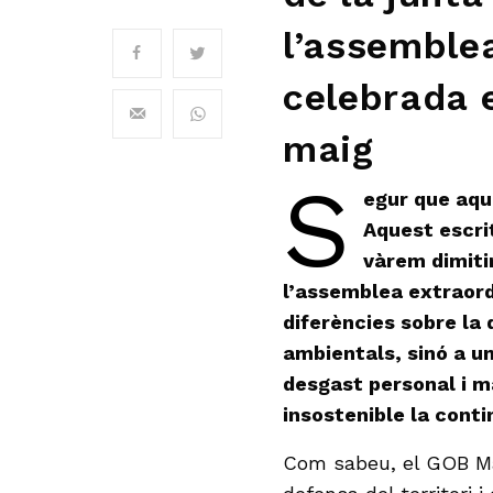
l’assemble
celebrada 
maig
S
egur que aqu
Aquest escri
vàrem dimitir
l’assemblea extraordi
diferències sobre la 
ambientals, sinó a u
desgast personal i m
insostenible la cont
Com sabeu, el GOB Mal