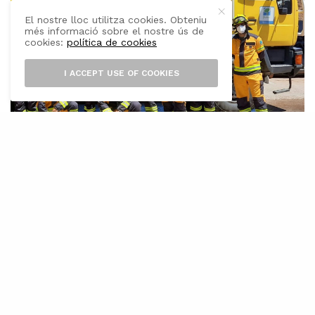
El nostre lloc utilitza cookies. Obteniu
més informació sobre el nostre ús de
cookies:
política de cookies
I ACCEPT USE OF COOKIES
A
quest estiu de 2020 es duu a terme
una nova campanya encaminada a la
prevenció d’incendis forestals que
cerca d’una forma molt especial la implicació
directa del món rural i dels seus gestors,
pagesos, propietaris i residents en zones
forestals per a l’execució d’accions eficaces per