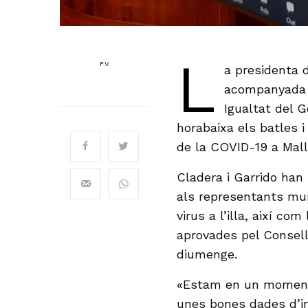
L
F.V.
a presidenta d
acompanyada p
Igualtat del 
horabaixa els batles i
de la COVID-19 a Mall
Cladera i Garrido han 
als representants mun
virus a l’illa, així co
aprovades pel Consell
diumenge.
«Estam en un moment 
unes bones dades d’in