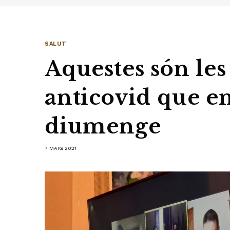
SALUT
Aquestes són le
anticovid que e
diumenge
7 MAIG 2021