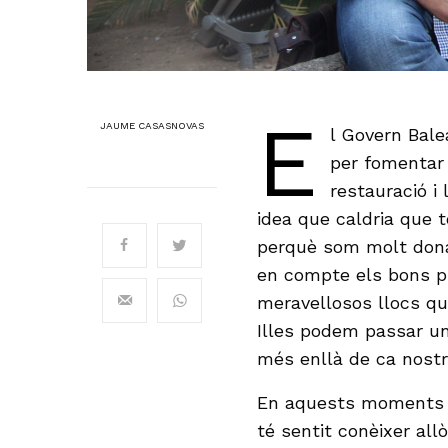
E
JAUME CASASNOVAS
l Govern Balea
per fomentar 
restauració i
idea que caldria que 
perquè som molt donat
en compte els bons pr
meravellosos llocs q
Illes podem passar un
més enllà de ca nostr
En aquests moments 
té sentit conèixer all