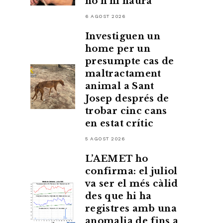
no n’hi haurà”
6 AGOST 2026
Investiguen un
home per un
presumpte cas de
maltractament
animal a Sant
Josep després de
trobar cinc cans
en estat crític
5 AGOST 2026
L’AEMET ho
confirma: el juliol
va ser el més càlid
des que hi ha
registres amb una
anomalia de fins a