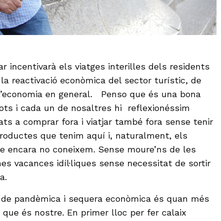
r incentivarà els viatges interilles dels residents
la reactivació econòmica del sector turístic, de
 l’economia en general. Penso que és una bona
tots i cada un de nosaltres hi reflexionéssim
s a comprar fora i viatjar també fora sense tenir
oductes que tenim aquí i, naturalment, els
ue encara no coneixem. Sense moure’ns de les
es vacances idíl·liques sense necessitat de sortir
a.
de pandèmica i sequera econòmica és quan més
ò que és nostre. En primer lloc per fer calaix