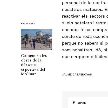
personal de la nostra
nosaltres mateixos. E
reactivar els sector
si els hotelers i rest
READ NEXT
donaran feina, compra
cercle de roda econòm
perquè no sabem si po
som nosaltres. Idò, si
Comencen les
que cerquem difícilm
obres de la
dàrsena
esportiva del
Molinar
JAUME CASASNOVAS
SHARE