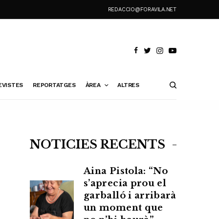
REDACCIO@FORAVILA.NET
EVISTES
REPORTATGES
ÀREA
ALTRES
NOTÍCIES RECENTS
Aina Pistola: “No
s’aprecia prou el
garballó i arribarà
un moment que