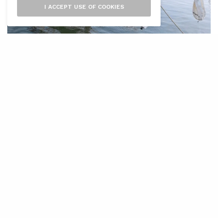
I ACCEPT USE OF COOKIES
L
a Universitat de les Illes Balears ha
ampliat la seva participació en el
projecte d’excavació i estudi del
derelicte romà de Ses Fontanelles amb la
incorporació del grup de recerca de Química
Bioinorgànica i Bioorgànica (QUIMIBIO), que
assumirà una part fonamental dels treballs
destinats a garantir la conservació de les
restes de l’embarcació.
El grup s’encarregarà de dur a terme anàlisis
químiques especialitzades relacionades amb