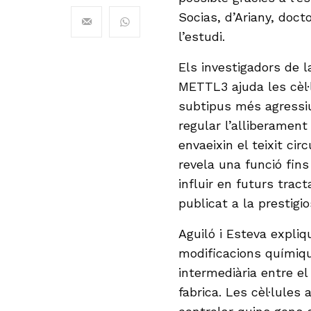
Socias, d’Ariany, doct
l’estudi.
Els investigadors de 
METTL3 ajuda les cèl·
subtipus més agressiu
regular l’alliberamen
envaeixin el teixit ci
revela una funció fin
influir en futurs trac
publicat a la prestigi
Aguiló i Esteva expli
modificacions químiq
intermediària entre el 
fabrica. Les cèl·lule