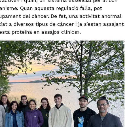
’activen i quan, un sistema essencial per al bon
anisme. Quan aquesta regulació falla, pot
lupament del càncer. De fet, una activitat anormal
at a diversos tipus de càncer i ja s’estan assajant
esta proteïna en assajos clínics».