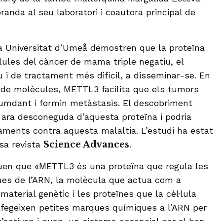
oranda al seu laboratori i coautora principal de
la Universitat d’Umeå demostren que la proteïna
lules del càncer de mama triple negatiu, el
 i de tractament més difícil, a disseminar-se. En
t de molècules, METTL3 facilita que els tumors
rcumdant i formin metàstasis. El descobriment
s ara desconeguda d’aquesta proteïna i podria
taments contra aquesta malaltia. L’estudi ha estat
osa revista
Science Advances
.
quen que «METTL3 és una proteïna que regula les
ues de l’ARN, la molècula que actua com a
material genètic i les proteïnes que la cèl·lula
s afegeixen petites marques químiques a l’ARN per