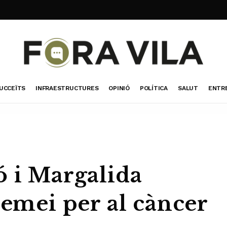
UCCEÏTS
INFRAESTRUCTURES
OPINIÓ
POLÍTICA
SALUT
ENTR
ó i Margalida
remei per al càncer