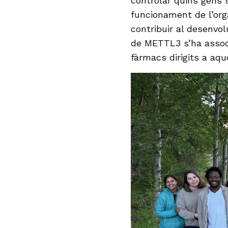
controlar quins gens s
funcionament de l’org
contribuir al desenvo
de METTL3 s’ha associ
fàrmacs dirigits a aqu