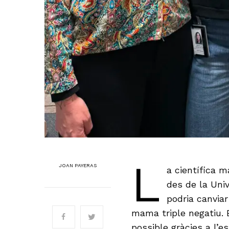
L
JOAN PAYERAS
a científica m
des de la Uni
podria canviar
mama triple negatiu. E
possible gràcies a l’