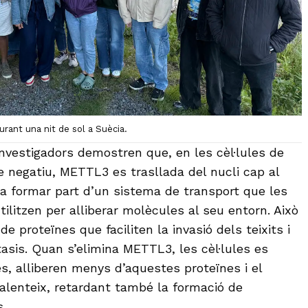
urant una nit de sol a Suècia.
investigadors demostren que, en les cèl·lules de
 negatiu, METTL3 es trasllada del nucli cap al
a formar part d’un sistema de transport que les
tilitzen per alliberar molècules al seu entorn. Això
e proteïnes que faciliten la invasió dels teixits i
asis. Quan s’elimina METTL3, les cèl·lules es
s, alliberen menys d’aquestes proteïnes i el
alenteix, retardant també la formació de
.