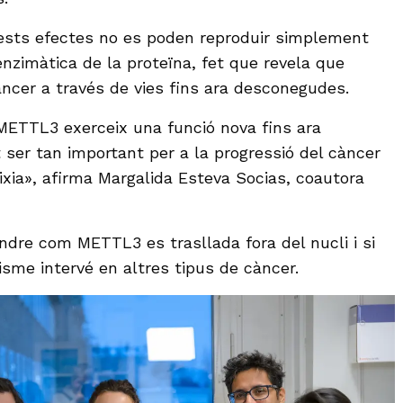
sts efectes no es poden reproduir simplement
 enzimàtica de la proteïna, fet que revela que
cer a través de vies fins ara desconegudes.
ETTL3 exerceix una funció nova fins ara
ser tan important per a la progressió del càncer
ixia», afirma Margalida Esteva Socias, coautora
ndre com METTL3 es trasllada fora del nucli i si
me intervé en altres tipus de càncer.