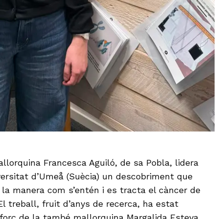
allorquina Francesca Aguiló, de sa Pobla, lidera
versitat d’Umeå (Suècia) un descobriment que
 la manera com s’entén i es tracta el càncer de
l treball, fruit d’anys de recerca, ha estat
esforç de la també mallorquina Margalida Esteva