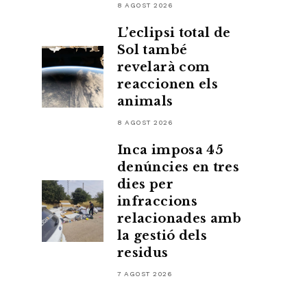
8 AGOST 2026
L’eclipsi total de
Sol també
revelarà com
reaccionen els
animals
8 AGOST 2026
Inca imposa 45
denúncies en tres
dies per
infraccions
relacionades amb
la gestió dels
residus
7 AGOST 2026