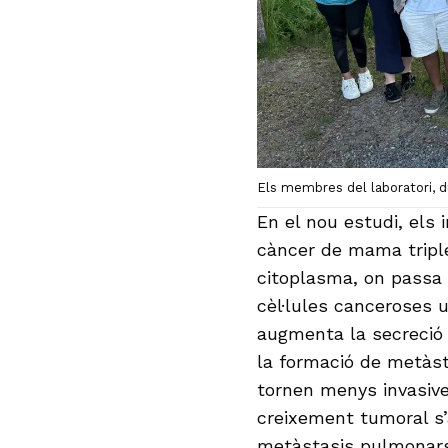
Els membres del laboratori, d
En el nou estudi, els 
càncer de mama triple
citoplasma, on passa 
cèl·lules canceroses u
augmenta la secreció d
la formació de metàst
tornen menys invasive
creixement tumoral s’
metàstasis pulmonars