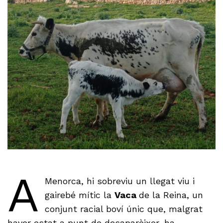
A
Menorca, hi sobreviu un llegat viu i
gairebé mític la
Vaca
de la Reina, un
conjunt racial boví únic que, malgrat
haver estat a punt de desaparèixer, ha