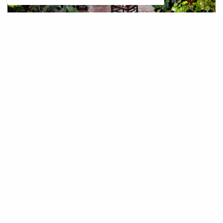
G
ràcies, amics lectors, per seguir
diàriament el Fora Vila, i
setmanalment aquesta secció, ara
dels dissabtes, l’Alzinar, creada, fa exactament
300 setmanes, és a dir, cinc anys i quasi nou
mesos (2-10-2019), amb l’objectiu d’oferir-te un
contingut diferent, pensat per i per a tu,
contant-te les meves experiències dins el món
del camp, l’esport, la salut, la vida, les
amistats, la medicina esportiva, la medicina