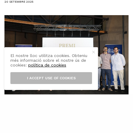
20 SETEMBRE 2025
El nostre lloc utilitza cookies. Obteniu
més informació sobre el nostre ús de
cookies:
política de cookies
I ACCEPT USE OF COOKIES
E
l Consell de Mallorca i la Denominació
d’Origen Oli de Mallorca han distingit