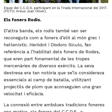
Equip del C.C.D.S. participant en la Tirada Internacional del 2017.
(FOTO: Arxius Joan Oliver).
Els foners Rodis.
D’altra banda, els rodis també van ser
reconeguts com a foners d’elit al món grec i
hel·lenístic. Heròdot i Diodoro Sículo, fan
referència a l’habilitat dels foners de Rodes,
que eren part fonamental de les tropes
mercenàries de diversos exèrcits. La seva
destresa era tan notòria que se’ls considerava
essencials al camp de batalla, utilitzant
projectils de plom que aconseguien una gran
velocitat i eficàcia.
La connexió entre ambdues tradicions foneres
ens motiva, als foners del C.C.D.S., a