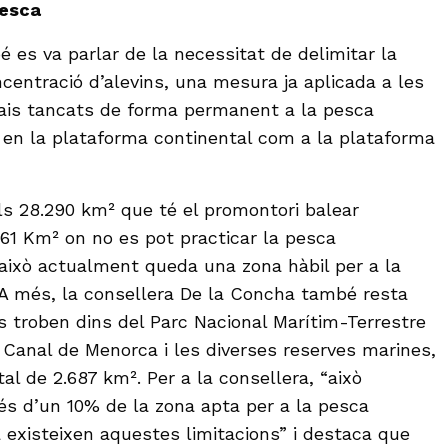
pesca
 es va parlar de la necessitat de delimitar la
centració d’alevins, una mesura ja aplicada a les
pais tancats de forma permanent a la pesca
en la plataforma continental com a la plataforma
els 28.290 km² que té el promontori balear
261 Km² on no es pot practicar la pesca
això actualment queda una zona hàbil per a la
A més, la consellera De la Concha també resta
s troben dins del Parc Nacional Marítim-Terrestre
l Canal de Menorca i les diverses reserves marines,
al de 2.687 km². Per a la consellera, “això
és d’un 10% de la zona apta per a la pesca
 existeixen aquestes limitacions” i destaca que