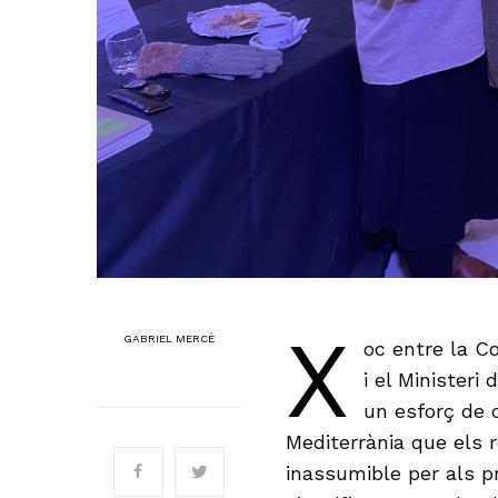
X
GABRIEL MERCÈ
oc entre la C
i el Ministeri
un esforç de c
Mediterrània que els 
inassumible per als pr