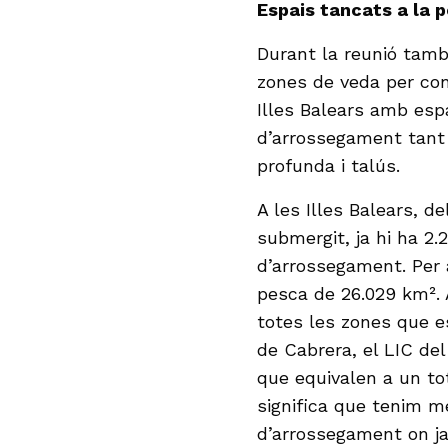
Espais tancats a la 
Durant la reunió també
zones de veda per con
Illes Balears amb es
d’arrossegament tant 
profunda i talús.
A les Illes Balears, d
submergit, ja hi ha 2.
d’arrossegament. Per 
pesca de 26.029 km². 
totes les zones que e
de Cabrera, el LIC de
que equivalen a un tot
significa que tenim m
d’arrossegament on ja