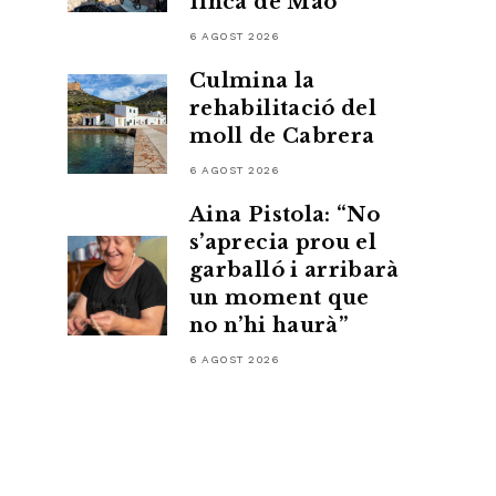
finca de Maó
6 AGOST 2026
Culmina la
rehabilitació del
moll de Cabrera
6 AGOST 2026
Aina Pistola: “No
s’aprecia prou el
garballó i arribarà
un moment que
no n’hi haurà”
6 AGOST 2026