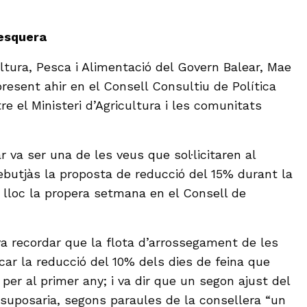
Pesquera
ltura, Pesca i Alimentació del Govern Balear, Mae
resent ahir en el Consell Consultiu de Política
e el Ministeri d’Agricultura i les comunitats
 va ser una de les veus que sol·licitaren al
ebutjàs la proposta de reducció del 15% durant la
 lloc la propera setmana en el Consell de
va recordar que la flota d’arrossegament de les
licar la reducció del 10% dels dies de feina que
er al primer any; i va dir que un segon ajust del
 suposaria, segons paraules de la consellera “un