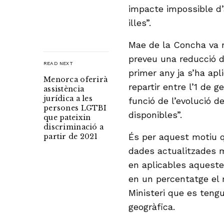
impacte impossible d’
illes”.
Mae de la Concha va 
preveu una reducció de
READ NEXT
primer any ja s’ha apl
Menorca oferirà
repartir entre l’1 de 
assistència
jurídica a les
funció de l’evolució d
persones LGTBI
disponibles”.
que pateixin
discriminació a
És per aquest motiu 
partir de 2021
dades actualitzades m
en aplicables aquestes
en un percentatge el 
Ministeri que es teng
geogràfica.