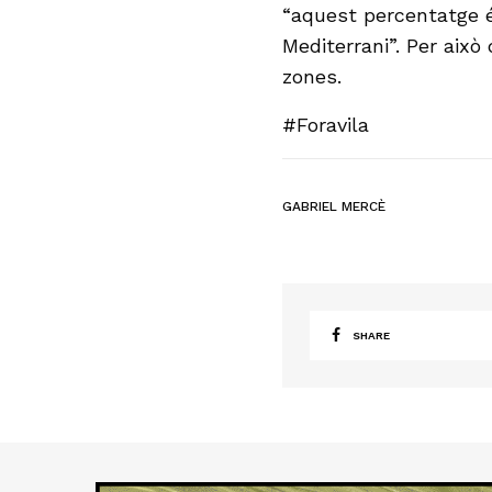
“aquest percentatge és
Mediterrani”. Per aix
zones.
#Foravila
GABRIEL MERCÈ
SHARE