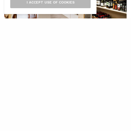
I ACCEPT USE OF COOKIES
L
a segona edició del programa
ExposabyIDI ha permès a la indústria
agroalimentària Sa Teulera fer una
reforma integral de l’espai de venda i exposició
gràcies al projecte que s’ha dissenyat des de
l’IDI, empresa pública depenent de
Vicepresidència i Conselleria de Transició
Energètic i Sectors Productius. Sa Teulera, que
produeix fruita, verdures, lactis, i productes de
forn i pastisseria ecològics, ha finalitzat ja la