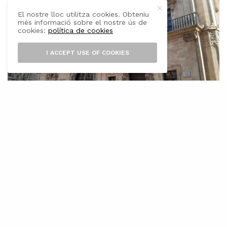
El nostre lloc utilitza cookies. Obteniu
més informació sobre el nostre ús de
cookies:
política de cookies
I ACCEPT USE OF COOKIES
E
l Ple de l’Ajuntament de Palma ha
aprovat de forma definitiva els
pressuposts municipals per a l’exercici
de 2021, que seran de 444.932.000 euros. Com a
novetat, es tracta d’un pressupost en dues
fases: al llarg del 2021, l’Ajuntament podrà