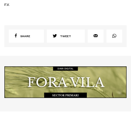
F.V.
SHARE
TWEET