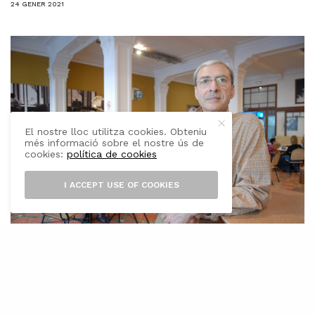
24 GENER 2021
El nostre lloc utilitza cookies. Obteniu
més informació sobre el nostre ús de
cookies:
política de cookies
I ACCEPT USE OF COOKIES
A
ntany a la majoria de pobles hi havia
més cafès que avui en dia. En general,