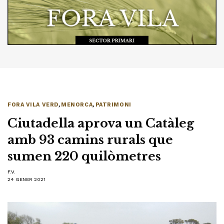
FORA VILA VERD
,
MENORCA
,
PATRIMONI
Ciutadella aprova un Catàleg
amb 93 camins rurals que
sumen 220 quilòmetres
F.V.
24 GENER 2021