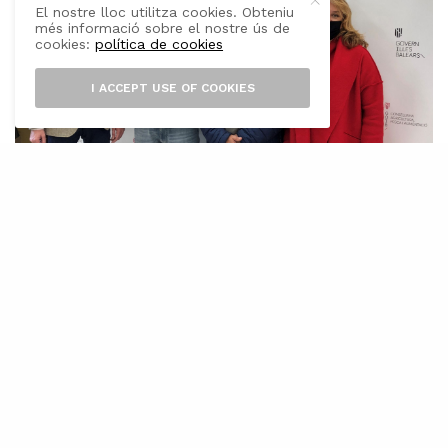
El nostre lloc utilitza cookies. Obteniu
més informació sobre el nostre ús de
cookies:
política de cookies
I ACCEPT USE OF COOKIES
E
l president del Consell Regulador de la
Denominació d’Origen Oli de Mallorca,
Joan Mayol i el delegat de Red Eléctrica
Illes Balears, Eduardo Maynau han signat avui
un conveni de col·laboració de resultes del qual
es farà entrega de 5.000 litres d’oli verge extra