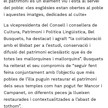
el patrimoni és un element viu i està al servei
del poble: «les esglésies estan obertes al poble
i aquestes imatges, dedicades al culte»
La vicepresidenta del Consell i consellera de
Cultura, Patrimoni i Política Lingüística, Bel
Busquets, ha destacat i agraït “la col·laboració
amb el Bisbat per a l’estudi, conservació i
difusió del patrimoni eclesiàstic que és de
totes les mallorquines i mallorquins”. Busquets
ha reiterat el seu compromís de “seguir fent
feina conjuntament amb l’objectiu que més
pobles de l’illa puguin restaurar el patrimoni
dels seus temples com han pogut fer Mancor i
Campanet, on diferents peces ja llueixen
restaurades i contextualitzades a l’abast de
tothom”.