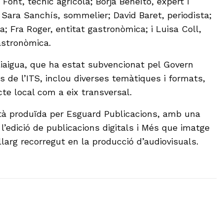
ont, tècnic agrícola; Borja Beneïto, expert i
 Sara Sanchís, sommelier; David Baret, periodista;
; Fra Roger, entitat gastronòmica; i Luisa Coll,
astronòmica.
iaigua, que ha estat subvencionat pel Govern
s de l’ITS, inclou diverses temàtiques i formats,
e local com a eix transversal.
stà produïda per Esguard Publicacions, amb una
l’edició de publicacions digitals i Més que imatge
larg recorregut en la producció d’audiovisuals.