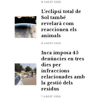
8 AGOST 2026
L’eclipsi total de
Sol també
revelarà com
reaccionen els
animals
8 AGOST 2026
Inca imposa 45
denúncies en tres
dies per
infraccions
relacionades amb
la gestió dels
residus
7 AGOST 2026