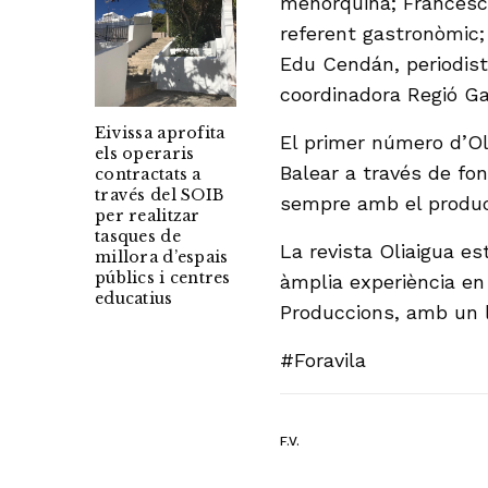
menorquina; Francesc F
referent gastronòmic;
Edu Cendán, periodista
coordinadora Regió G
Eivissa aprofita
El primer número d’Ol
els operaris
Balear a través de fon
contractats a
través del SOIB
sempre amb el product
per realitzar
tasques de
La revista Oliaigua e
millora d’espais
públics i centres
àmplia experiència en 
educatius
Produccions, amb un l
#Foravila
F.V.