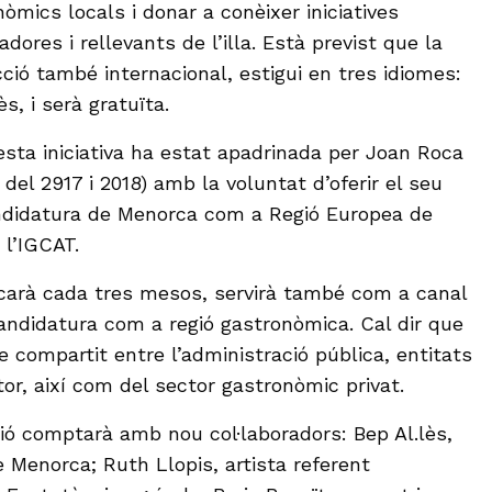
òmics locals i donar a conèixer iniciatives
ores i rellevants de l’illa. Està previst que la
ció també internacional, estigui en tres idiomes:
ès, i serà gratuïta.
sta iniciativa ha estat apadrinada per Joan Roca
 del 2917 i 2018) amb la voluntat d’oferir el seu
andidatura de Menorca com a Regió Europea de
l’IGCAT.
icarà cada tres mesos, servirà també com a canal
candidatura com a regió gastronòmica. Cal dir que
e compartit entre l’administració pública, entitats
tor, així com del sector gastronòmic privat.
ció comptarà amb nou col·laboradors: Bep Al.lès,
 Menorca; Ruth Llopis, artista referent