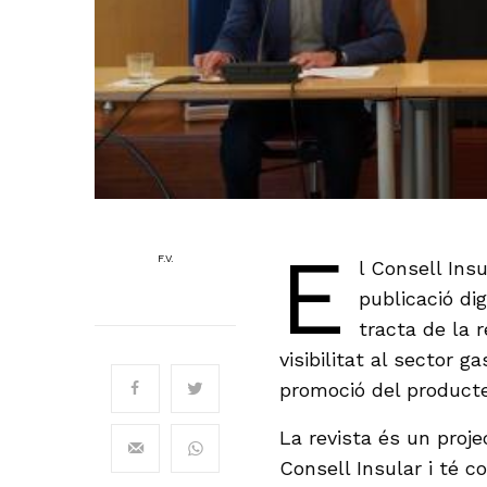
E
F.V.
l Consell Ins
publicació di
tracta de la 
visibilitat al sector 
promoció del producte
La revista és un proj
Consell Insular i té c