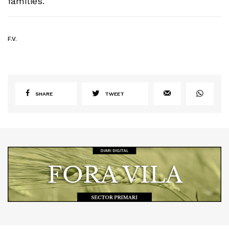
famílies.
F.V.
SHARE
TWEET