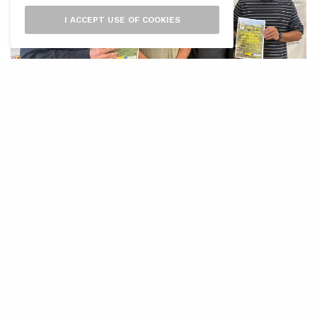
I ACCEPT USE OF COOKIES
L
a producció agrària ecològica de les
Illes Balears manté la seva tendència
de creixement i ja representa el 22,8 %
de la superfície agrària útil (SAU) de l’arxipèlag.
Així ho reflecteixen les dades corresponents a
2025, presentades aquest dilluns per la
Conselleria d’Agricultura, Pesca i Medi Natural i