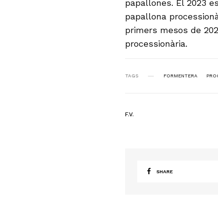
papallones. El 2023 e
papallona processionà
primers mesos de 202
processionària.
TAGS
FORMENTERA
PRO
F.V.
SHARE