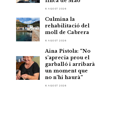
finca de Maó
6 AGOST 2026
Culmina la
rehabilitació del
moll de Cabrera
6 AGOST 2026
Aina Pistola: “No
s’aprecia prou el
garballó i arribarà
un moment que
no n’hi haurà”
6 AGOST 2026