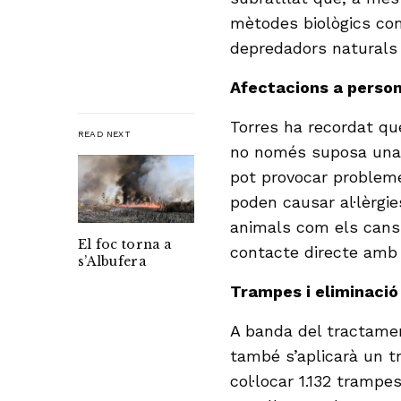
mètodes biològics com 
depredadors naturals 
Afectacions a person
Torres ha recordat que
READ NEXT
no només suposa una 
pot provocar probleme
poden causar al·lèrgie
animals com els cans.
El foc torna a
contacte directe amb
s’Albufera
Trampes i eliminació
A banda del tractamen
també s’aplicarà un t
col·locar 1.132 trampe