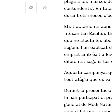
plaga a les masses de
contundents”. En tota
durant els mesos d’o
Els tractaments aeris 
fitosanitari Bacillus t
que no afecta les abel
segons han explicat d
emprat amb èxit a Eiv
diferents, segons les
Aquesta campanya, que
l’estratègia que es va
Durant la presentació
hi han participat el p
general de Medi Natur
subratllat que, a més