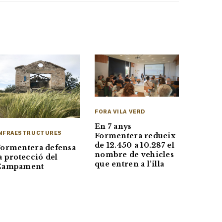
FORA VILA VERD
En 7 anys
NFRAESTRUCTURES
Formentera redueix
de 12.450 a 10.287 el
Formentera defensa
nombre de vehicles
a protecció del
que entren a l’illa
Campament