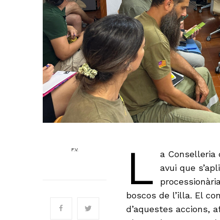
L
F.V.
a Conselleria 
avui que s’ap
processionàri
boscos de l’illa. El c
d’aquestes accions, 