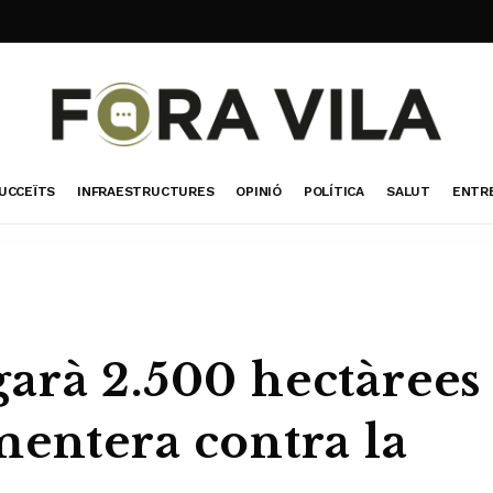
UCCEÏTS
INFRAESTRUCTURES
OPINIÓ
POLÍTICA
SALUT
ENTR
arà 2.500 hectàrees
mentera contra la