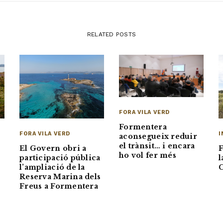
RELATED POSTS
FORA VILA VERD
Formentera
FORA VILA VERD
I
aconsegueix reduir
el trànsit… i encara
El Govern obri a
ho vol fer més
participació pública
l
l’ampliació de la
Reserva Marina dels
Freus a Formentera