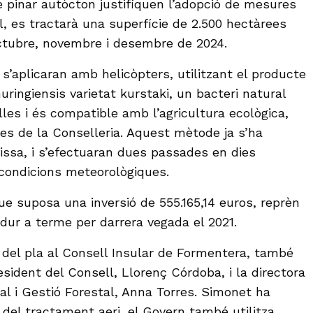
 pinar autòcton justifiquen l’adopció de mesures
l, es tractarà una superfície de 2.500 hectàrees
ctubre, novembre i desembre de 2024.
s’aplicaran amb helicòpters, utilitzant el producte
huringiensis varietat kurstaki, un bacteri natural
les i és compatible amb l’agricultura ecològica,
es de la Conselleria. Aquest mètode ja s’ha
issa, i s’efectuaran dues passades en dies
 condicions meteorològiques.
 suposa una inversió de 555.165,14 euros, reprèn
 dur a terme per darrera vegada el 2021.
 del pla al Consell Insular de Formentera, també
resident del Consell, Llorenç Córdoba, i la directora
al i Gestió Forestal, Anna Torres. Simonet ha
 del tractament aeri, el Govern també utilitza