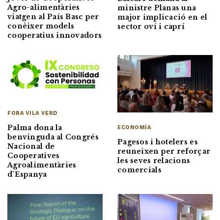
Agro-alimentàries
ministre Planas una
viatgen al País Basc per
major implicació en el
conèixer models
sector oví i caprí
cooperatius innovadors
FORA VILA VERD
Palma dona la
ECONOMÍA
benvinguda al Congrés
Pagesos i hotelers es
Nacional de
reuneixen per reforçar
Cooperatives
les seves relacions
Agroalimentàries
comercials
d’Espanya