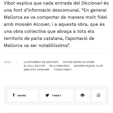
Vibot explica que cada entrada del Diccionari és
una font d’informació descomunal. “En general
Mallorca es va comportar de manera molt fidel
amb mossèn Alcover, i a aquesta obra, que és
una obra col·lectiva que abraça a tots els
territoris de parla catalana, l’aportació de
Mallorca va ser notabilíssima”.
TAGS
AJUNTAMENT DE SANTANYÍ
ANTONI MARIA ALCOVER
EL GALL EDITOR
ES LLOMBARDS
MOSSÈN MIQUEL CLAR
SEBASTIÀ ADROVER
TOMÀS VIBOT
SHARE
TWEET