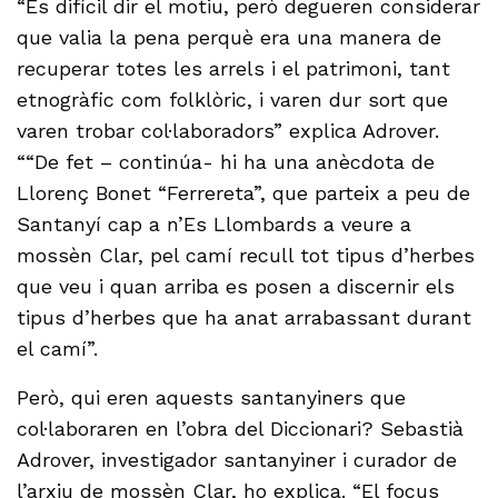
“Es difícil dir el motiu, però degueren considerar
que valia la pena perquè era una manera de
recuperar totes les arrels i el patrimoni, tant
etnogràfic com folklòric, i varen dur sort que
varen trobar col·laboradors” explica Adrover.
““De fet – continúa- hi ha una anècdota de
Llorenç Bonet “Ferrereta”, que parteix a peu de
Santanyí cap a n’Es Llombards a veure a
mossèn Clar, pel camí recull tot tipus d’herbes
que veu i quan arriba es posen a discernir els
tipus d’herbes que ha anat arrabassant durant
el camí”.
Però, qui eren aquests santanyiners que
col·laboraren en l’obra del Diccionari? Sebastià
Adrover, investigador santanyiner i curador de
l’arxiu de mossèn Clar, ho explica. “El focus