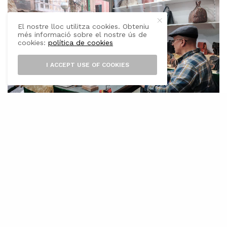
El nostre lloc utilitza cookies. Obteniu
més informació sobre el nostre ús de
cookies:
política de cookies
I ACCEPT USE OF COOKIES
C
oincidint amb la celebració de fires i
mercats de Nadal, el conseller de
Promoció Econòmica i
Desenvolupament Local del Consell de
Mallorca, Jaume Alzamora, ha fet avui una
crida comprar productes que comptin amb les