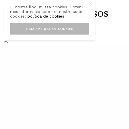
ALTRES
El nostre lloc utilitza cookies. Obteniu
més informació sobre el nostre ús de
Calvià cedeix un local a SOS
cookies:
política de cookies
Mamás perquè es pugui
I ACCEPT USE OF COOKIES
implantar al municipi
F.V.
15 DESEMBRE 2020