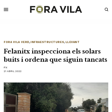
FORA VILA VERD
,
INFRAESTRUCTURES
,
LLEVANT
Felanitx inspecciona els solars
buits i ordena que siguin tancats
F.V.
21 ABRIL 2022