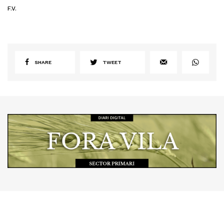
F.V.
SHARE
TWEET