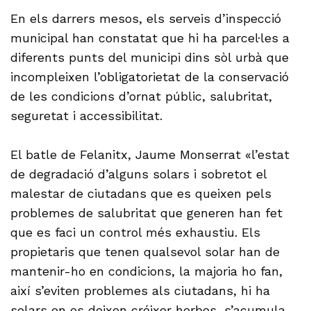
En els darrers mesos, els serveis d’inspecció
municipal han constatat que hi ha parcel·les a
diferents punts del municipi dins sòl urbà que
incompleixen l’obligatorietat de la conservació
de les condicions d’ornat públic, salubritat,
seguretat i accessibilitat.
El batle de Felanitx, Jaume Monserrat «l’estat
de degradació d’alguns solars i sobretot el
malestar de ciutadans que es queixen pels
problemes de salubritat que generen han fet
que es faci un control més exhaustiu. Els
propietaris que tenen qualsevol solar han de
mantenir-ho en condicions, la majoria ho fan,
així s’eviten problemes als ciutadans, hi ha
solars on es deixen créixer herbes, s’acumula