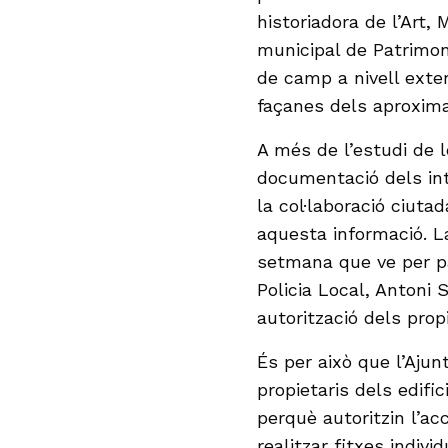
historiadora de l’Art, 
municipal de Patrimon
de camp a nivell exter
façanes dels aproxim
A més de l’estudi de l
documentació dels inte
la col·laboració ciut
aquesta informació. La
setmana que ve per par
Policia Local, Antoni 
autorització dels propi
És per això que l’Aju
propietaris dels edifi
perquè autoritzin l’ac
realitzar fitxes indivi