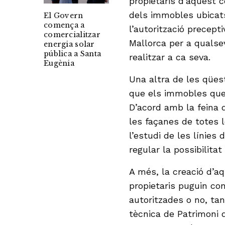
propietaris d’aquest c
dels immobles ubicat
El Govern
comença a
l’autorització precept
comercialitzar
Mallorca per a qualse
energia solar
pública a Santa
realitzar a ca seva.
Eugènia
Una altra de les qüest
que els immobles que
D’acord amb la feina d
les façanes de totes 
l’estudi de les línies 
regular la possibilita
A més, la creació d’a
propietaris puguin co
autoritzades o no, tant
tècnica de Patrimoni 