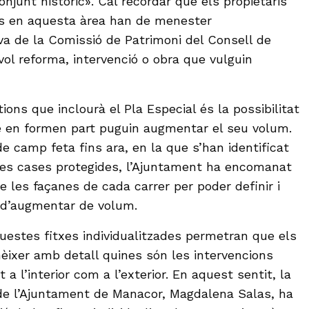
onjunt històric». Cal recordar que els propietaris
s en aquesta àrea han de menester
iva de la Comissió de Patrimoni del Consell de
vol reforma, intervenció o obra que vulguin
ions que inclourà el Pla Especial és la possibilitat
 en formen part puguin augmentar el seu volum.
e camp feta fins ara, en la que s’han identificat
les cases protegides, l’Ajuntament ha encomanat
de les façanes de cada carrer per poder definir i
t d’augmentar de volum.
questes fitxes individualitzades permetran que els
nèixer amb detall quines són les intervencions
 a l’interior com a l’exterior. En aquest sentit, la
de l’Ajuntament de Manacor, Magdalena Salas, ha