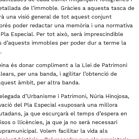
detallada de l’immoble. Gràcies a aquesta tasca de
à una visió general de tot aquest conjunt
sprés poder redactar una memòria i una normativa
Pla Especial. Per tot això, serà imprescindible
ris d’aquests immobles per poder dur a terme la
.
feina és donar compliment a la Llei de Patrimoni
alears, per una banda, i agilitar l’obtenció de
 aquest àmbit, per altra banda.
delegada d’Urbanisme i Patrimoni, Núria Hinojosa,
vació del Pla Especial «suposarà una millora
iutadans, ja que escurçarà el temps d’espera en
isos o llicències, ja que ja no serà necessari
pramunicipal. Volem facilitar la vida als