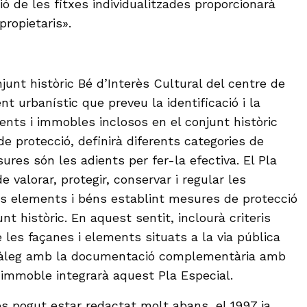
ó de les fitxes individualitzades proporcionarà
propietaris».
njunt històric Bé d’Interès Cultural del centre de
t urbanístic que preveu la identificació i la
ents i immobles inclosos en el conjunt històric
e protecció, definirà diferents categories de
ures són les adients per fer-la efectiva. El Pla
de valorar, protegir, conservar i regular les
ls elements i béns establint mesures de protecció
nt històric. En aquest sentit, inclourà criteris
de les façanes i elements situats a la via pública
atàleg amb la documentació complementària amb
 immoble integrarà aquest Pla Especial.
és pogut estar redactat molt abans, el 1997 ja