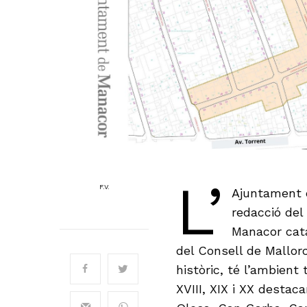
L’
F.V.
Ajuntament d
redacció del
Manacor cata
del Consell de Mallorc
històric, té l’ambient
XVIII, XIX i XX destac