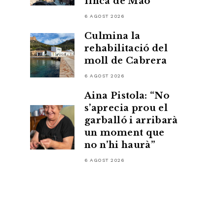
finca de Maó
6 AGOST 2026
Culmina la
rehabilitació del
moll de Cabrera
6 AGOST 2026
Aina Pistola: “No
s’aprecia prou el
garballó i arribarà
un moment que
no n’hi haurà”
6 AGOST 2026