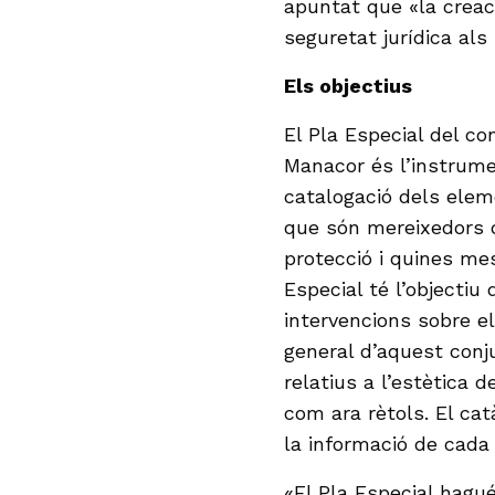
apuntat que «la creaci
seguretat jurídica als 
Els objectius
El Pla Especial del co
Manacor és l’instrumen
catalogació dels elem
que són mereixedors d
protecció i quines mes
Especial té l’objectiu 
intervencions sobre e
general d’aquest conju
relatius a l’estètica 
com ara rètols. El c
la informació de cada
«El Pla Especial hagu