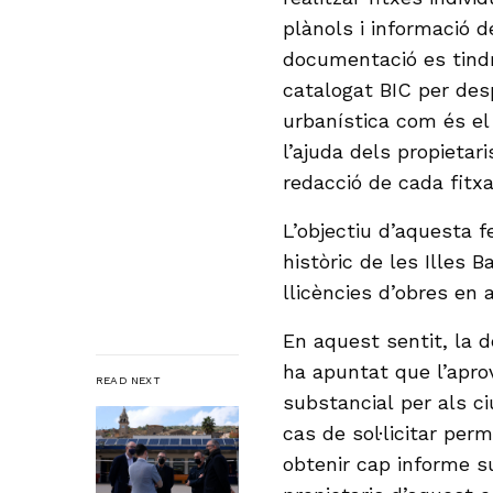
plànols i informació 
documentació es tindr
catalogat BIC per de
urbanística com és el 
l’ajuda dels propieta
redacció de cada fitxa
L’objectiu d’aquesta 
històric de les Illes B
llicències d’obres en
En aquest sentit, la 
ha apuntat que l’apro
READ NEXT
substancial per als c
cas de sol·licitar perm
obtenir cap informe su