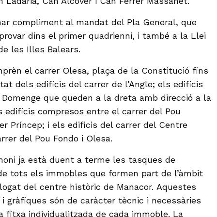
 Ladaria, Can Alcover i Can Ferrer Massanet.
onar compliment al mandat del Pla General, que
provar dins el primer quadrienni, i també a la Llei
de les Illes Balears.
prèn el carrer Olesa, plaça de la Constitució fins
tat dels edificis del carrer de l’Angle; els edificis
 Domenge que queden a la dreta amb direcció a la
 edificis compresos entre el carrer del Pou
r Príncep; i els edificis del carrer del Centre
rrer del Pou Fondo i Olesa.
moni ja està duent a terme les tasques de
de tots els immobles que formen part de l’àmbit
logat del centre històric de Manacor. Aquestes
 gràfiques són de caràcter tècnic i necessàries
a fitxa individualitzada de cada immoble. La