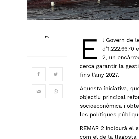
E
F.V.
l Govern de l
d’1.222.6670
2, un encàrre
cerca garantir la gest
fins l’any 2027.
Aquesta iniciativa, q
objectiu principal refo
socioeconòmica i obte
les polítiques públiq
REMAR 2 inclourà el s
com el de la llagosta i