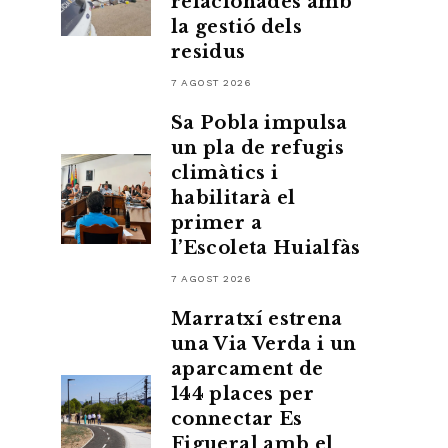
relacionades amb
la gestió dels
residus
7 AGOST 2026
Sa Pobla impulsa
un pla de refugis
climàtics i
habilitarà el
primer a
l’Escoleta Huialfàs
7 AGOST 2026
Marratxí estrena
una Via Verda i un
aparcament de
144 places per
connectar Es
Figueral amb el