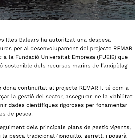
es Illes Balears ha autoritzat una despesa
 euros per al desenvolupament del projecte REMAR
c a la Fundació Universitat Empresa (FUEIB) que
ió sostenible dels recursos marins de l’arxipèlag
ue dona continuïtat al projecte REMAR I, té com a
rçar la gestió del sector, assegurar-ne la viabilitat
nir dades científiques rigoroses per fonamentar
ues de pesca.
eguiment dels principals plans de gestió vigents,
 la pesca tradicional (jonquillo, gerret), i posarà