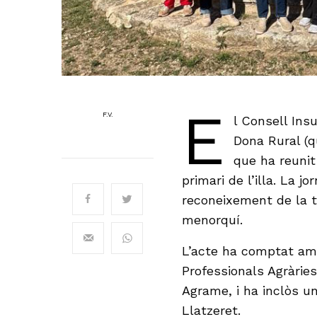
E
F.V.
l Consell Ins
Dona Rural (q
que ha reunit
primari de l’illa. La j
reconeixement de la 
menorquí.
L’acte ha comptat amb
Professionals Agràries
Agrame, i ha inclòs un
Llatzeret.