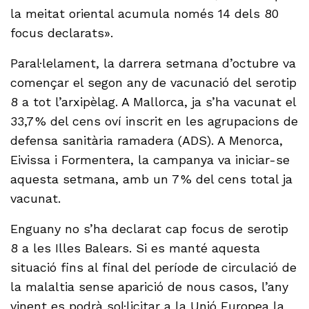
la meitat oriental acumula només 14 dels 80
focus declarats».
Paral·lelament, la darrera setmana d’octubre va
començar el segon any de vacunació del serotip
8 a tot l’arxipèlag. A Mallorca, ja s’ha vacunat el
33,7 % del cens oví inscrit en les agrupacions de
defensa sanitària ramadera (ADS). A Menorca,
Eivissa i Formentera, la campanya va iniciar-se
aquesta setmana, amb un 7 % del cens total ja
vacunat.
Enguany no s’ha declarat cap focus de serotip
8 a les Illes Balears. Si es manté aquesta
situació fins al final del període de circulació de
la malaltia sense aparició de nous casos, l’any
vinent es podrà sol·licitar a la Unió Europea la