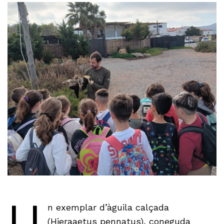
U
n exemplar d’àguila calçada
(Hieraaetus pennatus), coneguda