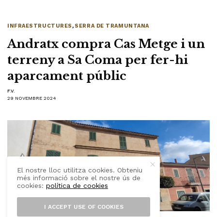
INFRAESTRUCTURES
,
SERRA DE TRAMUNTANA
Andratx compra Cas Metge i un
terreny a Sa Coma per fer-hi
aparcament públic
F.V.
29 NOVEMBRE 2024
El nostre lloc utilitza cookies. Obteniu
més informació sobre el nostre ús de
cookies:
política de cookies
I ACCEPT USE OF COOKIES