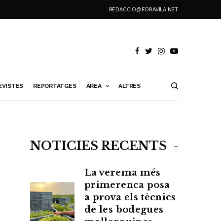
REDACCIO@FORAVILA.NET
EVISTES
REPORTATGES
ÀREA
ALTRES
NOTÍCIES RECENTS
La verema més
primerenca posa
a prova els tècnics
de les bodegues