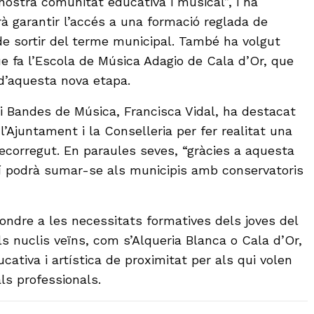
a nostra comunitat educativa i musical”, i ha
 garantir l’accés a una formació reglada de
de sortir del terme municipal. També ha volgut
ue fa l’Escola de Música Adagio de Cala d’Or, que
 d’aquesta nova etapa.
 i Bandes de Música, Francisca Vidal, ha destacat
 l’Ajuntament i la Conselleria per fer realitat una
 recorregut. En paraules seves, “gràcies a aquesta
yí podrà sumar-se als municipis amb conservatoris
ondre a les necessitats formatives dels joves del
ls nuclis veïns, com s’Alqueria Blanca o Cala d’Or,
ucativa i artística de proximitat per als qui volen
ls professionals.