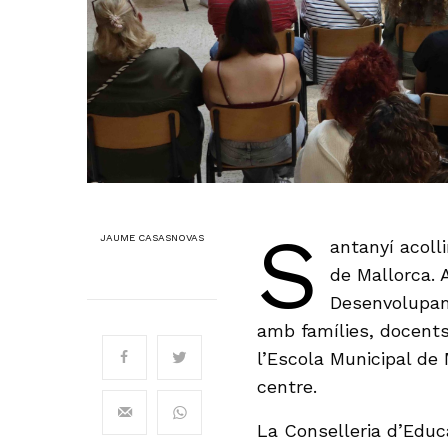
S
JAUME CASASNOVAS
antanyí acoll
de Mallorca. 
Desenvolupam
amb famílies, docents
l’Escola Municipal de 
centre.
La Conselleria d’Educa