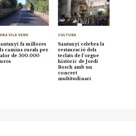
CULTURA
ORA VILA VERD
Santanyí celebra la
antanyí fa millores
restauració dels
ls camins rurals per
teclats de l’orgue
alor de 500.000
històric de Jordi
euros
Bosch amb un
concert
multitudinari