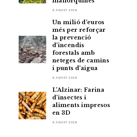
mallorquines
9 AGOST 2026
Un milió d’euros
més per reforçar
la prevenció
d’incendis
forestals amb
neteges de camins
i punts d’aigua
9 AGOST 2026
L’Alzinar: Farina
d’insectes i
aliments impresos
en 3D
9 AGOST 2026