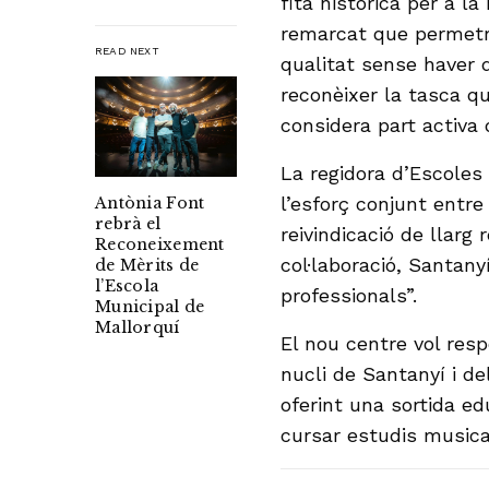
fita històrica per a l
remarcat que permetrà
READ NEXT
qualitat sense haver 
reconèixer la tasca q
considera part activa
La regidora d’Escoles
l’esforç conjunt entre
Antònia Font
rebrà el
reivindicació de llarg
Reconeixement
col·laboració, Santan
de Mèrits de
l’Escola
professionals”.
Municipal de
Mallorquí
El nou centre vol resp
nucli de Santanyí i de
oferint una sortida ed
cursar estudis musica