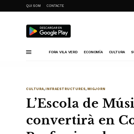
QUI SOM
CONTACTE
FORA VILA VERD
ECONOMÍA
CULTURA
S
CULTURA
,
INFRAESTRUCTURES
,
MIGJORN
L’Escola de Músi
convertirà en C