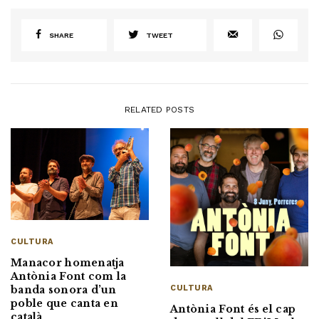
SHARE
TWEET
RELATED POSTS
CULTURA
Manacor homenatja
Antònia Font com la
CULTURA
banda sonora d’un
poble que canta en
Antònia Font és el cap
català