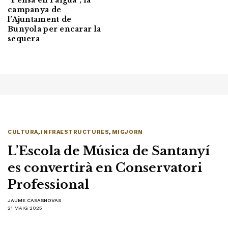
“Pensa en l’aigua”, la
campanya de
l’Ajuntament de
Bunyola per encarar la
sequera
CULTURA
,
INFRAESTRUCTURES
,
MIGJORN
L’Escola de Música de Santanyí
es convertirà en Conservatori
Professional
JAUME CASASNOVAS
21 MAIG 2025