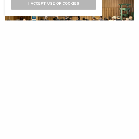
I ACCEPT USE OF COOKIES
L
a dessalació d’aigua de mar es
converteix com la peça central de la
política hídrica del Govern Balear. Així
ho ha defensat avui el conseller de la Mar i del
Cicle de l’Aigua, Juan Manuel Lafuente, durant
la jornada tècnica
La dessalació a les illes:
solucions sostenibles per a una garantia
del subministrament
, organitzada pel