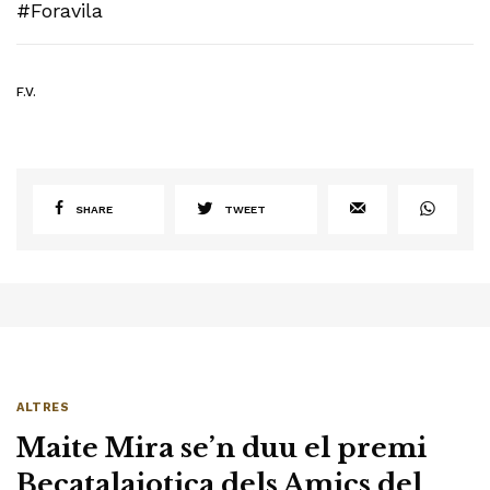
#Foravila
F.V.
SHARE
TWEET
ALTRES
Maite Mira se’n duu el premi
Becatalaiotica dels Amics del