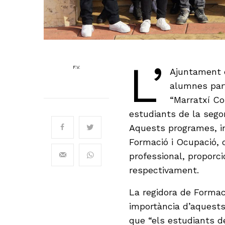
L’
F.V.
Ajuntament d
alumnes part
“Marratxí Co
estudiants de la segon
Aquests programes, i
Formació i Ocupació, 
professional, proporcio
respectivament.
La regidora de Formaci
importància d’aquests
que “els estudiants d