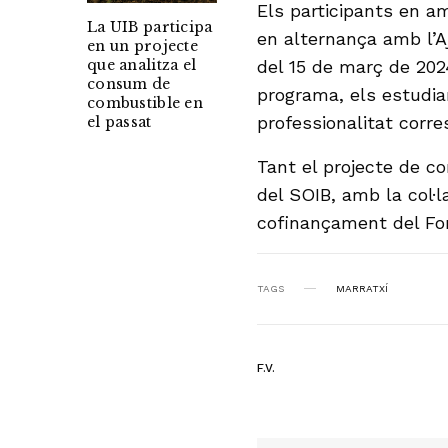
Els participants en a
La UIB participa
en alternança amb l’A
en un projecte
del 15 de març de 2024 
que analitza el
consum de
programa, els estudia
combustible en
professionalitat corre
el passat
Tant el projecte de 
del SOIB, amb la col·
cofinançament del Fo
TAGS
MARRATXÍ
F.V.