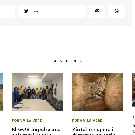
TWEET
RELATED POSTS
E
FORA VILA VERD
FORA VILA VERD
S
Pòrtol recupera i
El GOB impulsa una
a