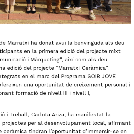
e Marratxí ha donat avui la benvinguda als deu
icipants en la primera edició del projecte mixt
municació i Màrqueting”, així com als deu
a edició del projecte “Marratxí Ceràmica”.
ntegrats en el marc del Programa SOIB JOVE
ofereixen una oportunitat de creixement personal i
nant formació de nivell III i nivell I,
ó i Treball, Carlota Ariza, ha manifestat la
 projectes per al desenvolupament local, afirmant
e ceràmica tindran l’oportunitat d’immersir-se en