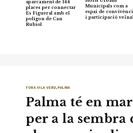
Horts Urbans
aparcament de 144
Municipals com a
places per connectar
espai de convivènc
Es Figueral amb el
i participació veïna
polígon de Can
Rubiol
FORA VILA VERD
,
PALMA
Palma té en ma
per a la sembra 