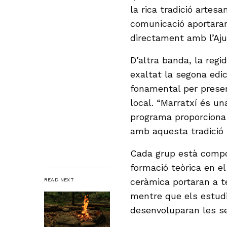
la rica tradició artes
comunicació aportaran 
directament amb l’Aj
D’altra banda, la reg
exaltat la segona edi
fonamental per preserv
local. “Marratxí és un
programa proporciona 
amb aquesta tradició i
Cada grup està compo
formació teòrica en e
ceràmica portaran a te
READ NEXT
mentre que els estud
desenvoluparan les sev