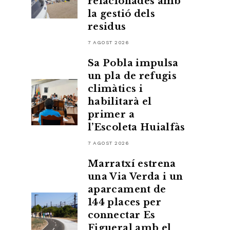
relacionades amb
la gestió dels
residus
7 AGOST 2026
Sa Pobla impulsa
un pla de refugis
climàtics i
habilitarà el
primer a
l’Escoleta Huialfàs
7 AGOST 2026
Marratxí estrena
una Via Verda i un
aparcament de
144 places per
connectar Es
Figueral amb el