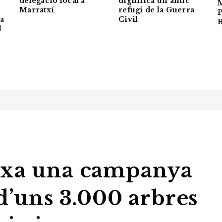
dignifica un antic
delegació local a
M
refugi de la Guerra
Marratxí
P
ia
Civil
l
rxa una campanya
d’uns 3.000 arbres