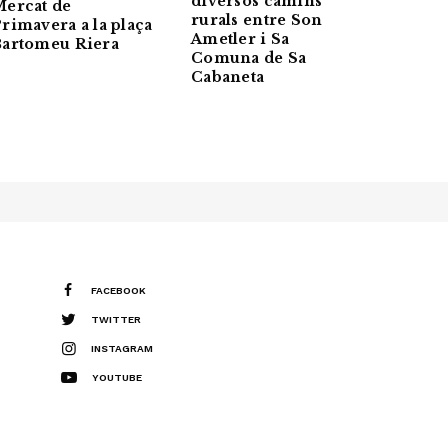
diversos camins
ercat de
rurals entre Son
rimavera a la plaça
Ametler i Sa
Bartomeu Riera
Comuna de Sa
Cabaneta
FACEBOOK
TWITTER
INSTAGRAM
YOUTUBE