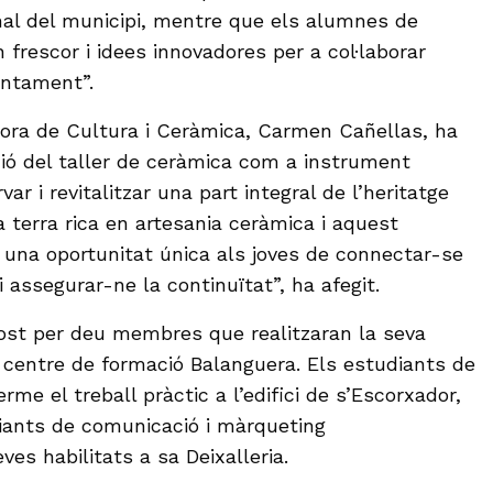
anal del municipi, mentre que els alumnes de
frescor i idees innovadores per a col·laborar
untament”.
idora de Cultura i Ceràmica, Carmen Cañellas, ha
ció del taller de ceràmica com a instrument
ar i revitalitzar una part integral de l’heritatge
a terra rica en artesania ceràmica i aquest
una oportunitat única als joves de connectar-se
 assegurar-ne la continuïtat”, ha afegit.
st per deu membres que realitzaran la seva
l centre de formació Balanguera. Els estudiants de
rme el treball pràctic a l’edifici de s’Escorxador,
iants de comunicació i màrqueting
es habilitats a sa Deixalleria.