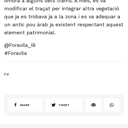
ombra a alguns dels trams. A més, es va
modificar el traçat per integrar altra vegetació
que ja es trobava ja a la zona i es va adequar a
un antic pou àrab ja existent respectant aquest
element patrimonial.
@Foravila_IB
#Foravila
F.V.
SHARE
TWEET