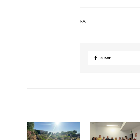
F.V.
SHARE