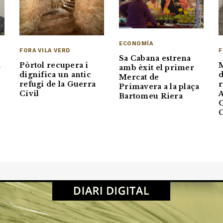
ECONOMÍA
FORA VILA VERD
F
Sa Cabana estrena
Pòrtol recupera i
M
a
amb èxit el primer
dignifica un antic
d
Mercat de
refugi de la Guerra
r
Primavera a la plaça
Civil
A
Bartomeu Riera