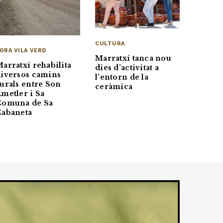
CULTURA
ORA VILA VERD
Marratxí tanca nou
arratxí rehabilita
dies d’activitat a
iversos camins
l’entorn de la
urals entre Son
ceràmica
metler i Sa
Comuna de Sa
Cabaneta