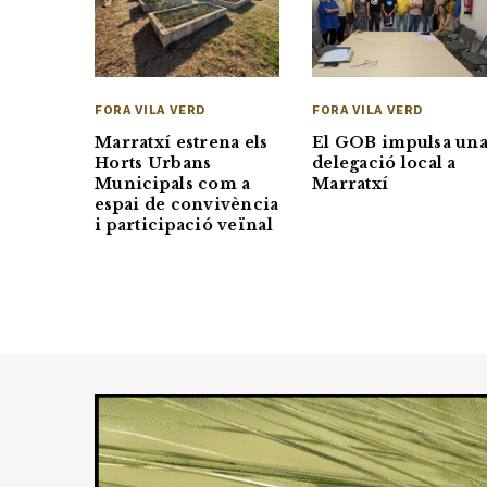
FORA VILA VERD
FORA VILA VERD
Marratxí estrena els
El GOB impulsa un
Horts Urbans
delegació local a
Municipals com a
Marratxí
espai de convivència
i participació veïnal