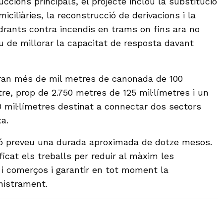
ccions principals, el projecte inclou la substitució
iliàries, la reconstrucció de derivacions i la
idrants contra incendis en trams on fins ara no
iu de millorar la capacitat de resposta davant
laran més de mil metres de canonada de 100
re, prop de 2.750 metres de 125 mil·límetres i un
0 mil·límetres destinat a connectar dos sectors
xa.
ció preveu una durada aproximada de dotze mesos.
icat els treballs per reduir al màxim les
 i comerços i garantir en tot moment la
nistrament.