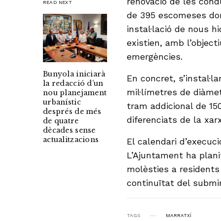
renovació de les condu
READ NEXT
de 395 escomeses domic
instal·lació de nous h
existien, amb l’object
emergències.
Bunyola iniciarà
En concret, s’instal·
la redacció d’un
mil·límetres de diàmet
nou planejament
urbanístic
tram addicional de 15
després de més
diferenciats de la xar
de quatre
dècades sense
actualitzacions
El calendari d’execu
L’Ajuntament ha planif
molèsties a residents
continuïtat del submi
TAGS
MARRATXÍ