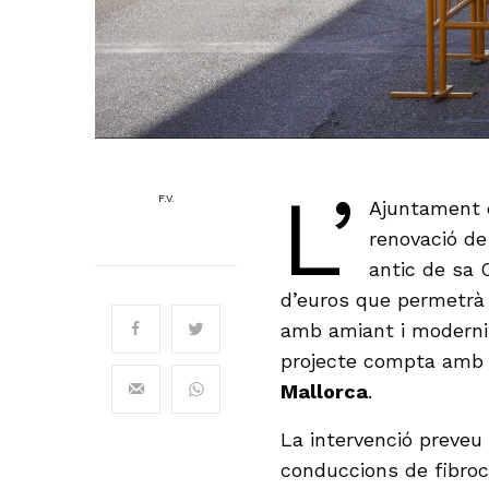
L’
F.V.
Ajuntament 
renovació de
antic de sa 
d’euros que permetrà 
amb amiant i modernit
projecte compta amb 
Mallorca
.
La intervenció preveu
conduccions de fibroc