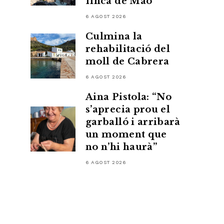
finca de Maó
6 AGOST 2026
Culmina la
rehabilitació del
moll de Cabrera
6 AGOST 2026
Aina Pistola: “No
s’aprecia prou el
garballó i arribarà
un moment que
no n’hi haurà”
6 AGOST 2026