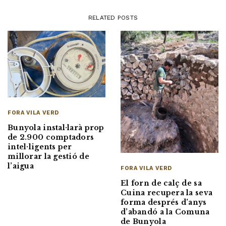
RELATED POSTS
FORA VILA VERD
Bunyola instal·larà prop
de 2.900 comptadors
intel·ligents per
millorar la gestió de
l’aigua
FORA VILA VERD
El forn de calç de sa
Cuina recupera la seva
forma després d’anys
d’abandó a la Comuna
de Bunyola