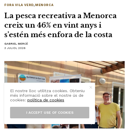
FORA VILA VERD
,
MENORCA
La pesca recreativa a Menorca
creix un 46% en vint anys i
s’estén més enfora de la costa
GABRIEL MERCÈ
3 JULIOL 2026
El nostre lloc utilitza cookies. Obteniu
més informació sobre el nostre ús de
cookies:
política de cookies
I ACCEPT USE OF COOKIES