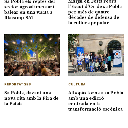
Marjal en Festa rebrà
Sa Pobla els reptes del
l’Escut d’Or de sa Pobla
sector agroalimentari
per més de quatre
balear en una visita a
dècades de defensa de
Illacamp SAT
la cultura popular
REPORTATGES
CULTURA
Sa Pobla, davant una
Albopàs torna a sa Pobla
nova cita amb la Fira de
amb una edició
la Patata
centrada en la
transformació escènica