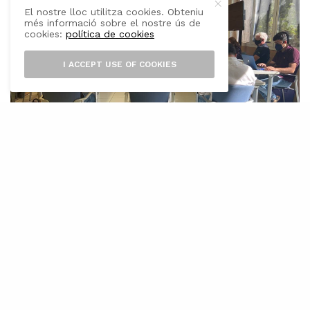
El nostre lloc utilitza cookies. Obteniu
més informació sobre el nostre ús de
cookies:
política de cookies
I ACCEPT USE OF COOKIES
E
l conseller de Mobilitat i
Infraestructures, Iván Sevillano, i el
director insular de Mobilitat, Gonzalo
Llamas, han president avui la primera Jornada
de Participació del Pla Especial d’Aparcaments