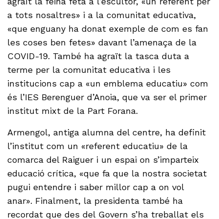
agraït la feina feta a l’escultor, «un referent per
a tots nosaltres» i a la comunitat educativa,
«que enguany ha donat exemple de com es fan
les coses ben fetes» davant l’amenaça de la
COVID-19. També ha agraït la tasca duta a
terme per la comunitat educativa i les
institucions cap a «un emblema educatiu» com
és l’IES Berenguer d’Anoia, que va ser el primer
institut mixt de la Part Forana.
Armengol, antiga alumna del centre, ha definit
l’institut com un «referent educatiu» de la
comarca del Raiguer i un espai on s’imparteix
educació crítica, «que fa que la nostra societat
pugui entendre i saber millor cap a on vol
anar». Finalment, la presidenta també ha
recordat que des del Govern s’ha treballat els