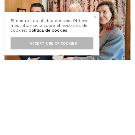
El nostre lloc utilitza cookies. Obteniu
més informació sobre el nostre ús de
cookies:
política de cookies
I ACCEPT USE OF COOKIES
L’
Ajuntament de Calvià ha atorgat el
Cor de Calvià a l’oceanògraf, biòleg i
ecologista Xavier Pastor en
reconeixement a la seva trajectòria dedicada a
la protecció i conservació dels oceans. La