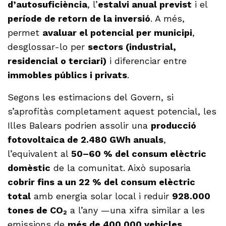
d’autosuficiència
, l’
estalvi anual previst
i el
període de retorn de la inversió
. A més,
permet
avaluar el potencial per municipi
,
desglossar-lo per
sectors (industrial,
residencial o terciari)
i diferenciar entre
immobles públics i privats
.
Segons les estimacions del Govern, si
s’aprofitàs completament aquest potencial, les
Illes Balears podrien assolir una
producció
fotovoltaica de 2.480 GWh anuals
,
l’equivalent al
50–60 % del consum elèctric
domèstic
de la comunitat. Això suposaria
cobrir fins a un 22 % del consum elèctric
total
amb energia solar local i reduir
928.000
tones de CO₂
a l’any —una xifra similar a les
emissions de
més de 400.000 vehicles
.