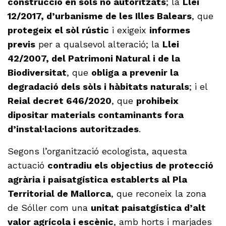
construcció en sòls no autoritzats
; la
Llei
12/2017, d’urbanisme de les Illes Balears
, que
protegeix el sòl rústic
i exigeix
informes
previs
per a qualsevol alteració; la
Llei
42/2007, del Patrimoni Natural i de la
Biodiversitat
, que
obliga a prevenir la
degradació dels sòls i hàbitats naturals
; i el
Reial decret 646/2020
, que
prohibeix
dipositar materials contaminants fora
d’instal·lacions autoritzades
.
Segons l’organització ecologista, aquesta
actuació
contradiu els objectius de protecció
agrària i paisatgística establerts al Pla
Territorial de Mallorca
, que reconeix la zona
de Sóller com una
unitat paisatgística d’alt
valor agrícola i escènic
, amb horts i marjades