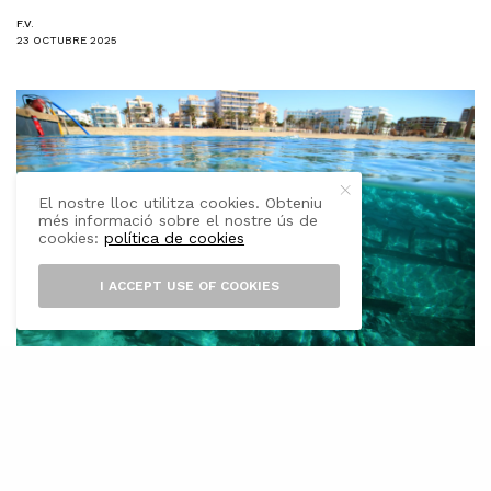
F.V.
23 OCTUBRE 2025
El nostre lloc utilitza cookies. Obteniu
més informació sobre el nostre ús de
cookies:
política de cookies
I ACCEPT USE OF COOKIES
l
Consell de Mallorca
ha anunciat que