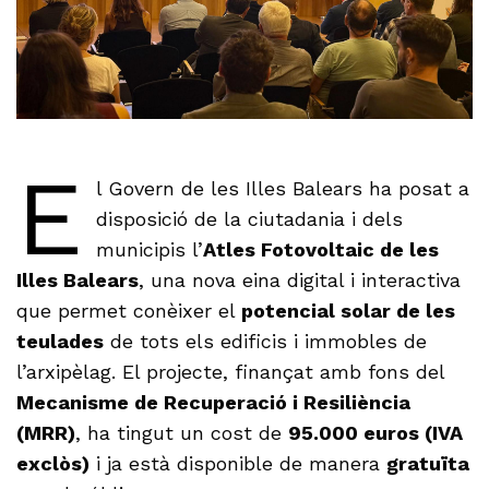
E
l Govern de les Illes Balears ha posat a
disposició de la ciutadania i dels
municipis l’
Atles Fotovoltaic de les
Illes Balears
, una nova eina digital i interactiva
que permet conèixer el
potencial solar de les
teulades
de tots els edificis i immobles de
l’arxipèlag. El projecte, finançat amb fons del
Mecanisme de Recuperació i Resiliència
(MRR)
, ha tingut un cost de
95.000 euros (IVA
exclòs)
i ja està disponible de manera
gratuïta