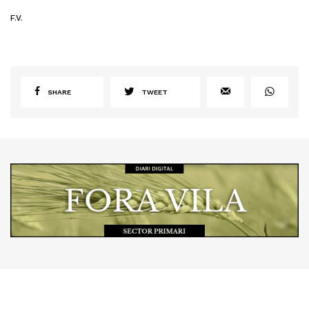
F.V.
SHARE
TWEET