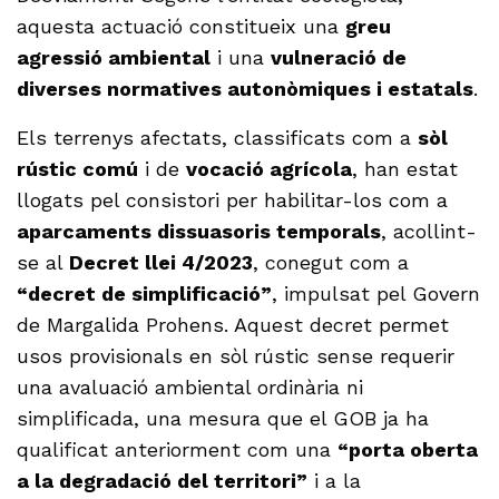
aquesta actuació constitueix una
greu
agressió ambiental
i una
vulneració de
diverses normatives autonòmiques i estatals
.
Els terrenys afectats, classificats com a
sòl
rústic comú
i de
vocació agrícola
, han estat
llogats pel consistori per habilitar-los com a
aparcaments dissuasoris temporals
, acollint-
se al
Decret llei 4/2023
, conegut com a
“decret de simplificació”
, impulsat pel Govern
de Margalida Prohens. Aquest decret permet
usos provisionals en sòl rústic sense requerir
una avaluació ambiental ordinària ni
simplificada, una mesura que el GOB ja ha
qualificat anteriorment com una
“porta oberta
a la degradació del territori”
i a la