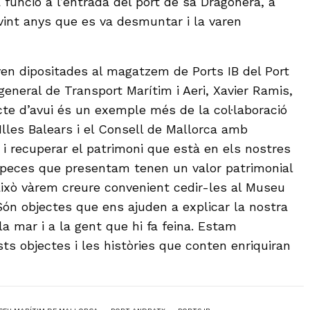
a funció a l’entrada del port de sa Dragonera, a
int anys que es va desmuntar i la varen
n dipositades al magatzem de Ports IB del Port
 general de Transport Marítim i Aeri, Xavier Ramis,
cte d’avui és un exemple més de la col·laboració
Illes Balears i el Consell de Mallorca amb
r i recuperar el patrimoni que està en els nostres
 peces que presentam tenen un valor patrimonial
això vàrem creure convenient cedir-les al Museu
Són objectes que ens ajuden a explicar la nostra
 la mar i a la gent que hi fa feina. Estam
s objectes i les històries que conten enriquiran