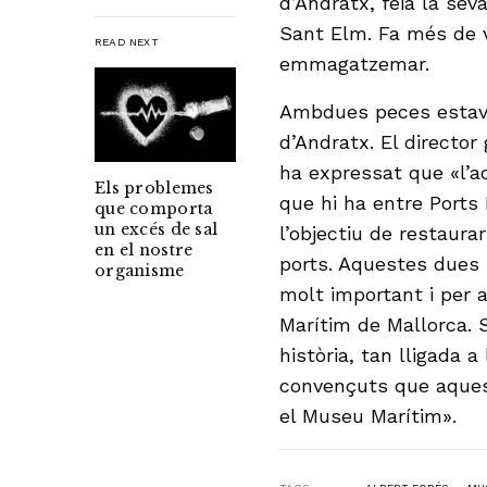
d’Andratx, feia la sev
Sant Elm. Fa més de v
READ NEXT
emmagatzemar.
Ambdues peces estave
d’Andratx. El director
ha expressat que «l’a
Els problemes
que hi ha entre Ports 
que comporta
un excés de sal
l’objectiu de restaura
en el nostre
ports. Aquestes dues
organisme
molt important i per 
Marítim de Mallorca. 
història, tan lligada a
convençuts que aquest
el Museu Marítim».