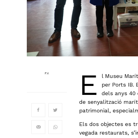
E
F.V.
l Museu Marít
per Ports IB.
dels anys 40 
de senyalització marí
patrimonial, especial
Els dos objectes es t
vegada restaurats, s’