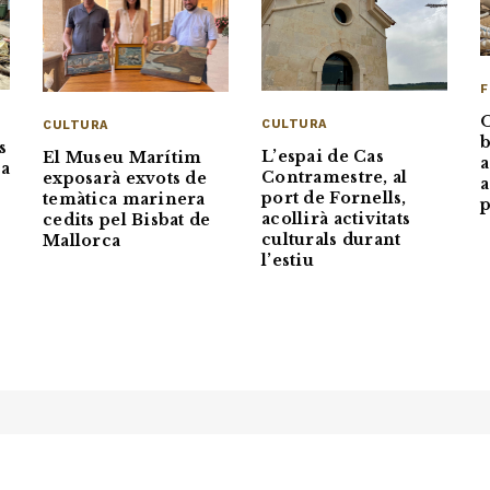
F
O
CULTURA
CULTURA
b
s
L’espai de Cas
El Museu Marítim
a
la
Contramestre, al
exposarà exvots de
a
port de Fornells,
temàtica marinera
p
acollirà activitats
cedits pel Bisbat de
culturals durant
Mallorca
l’estiu