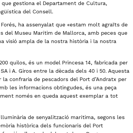
, que gestiona el Departament de Cultura,
ngüística del Consell.
rt Forés, ha assenyalat que «estam molt agraïts de
ons del Museu Marítim de Mallorca, amb peces que
 visió ampla de la nostra història i la nostra
200 quilos, és un model Princesa 14, fabricada per
 SA i A. Giros entre la dècada dels 40 i 50. Aquesta
r la confraria de pescadors del Port d’Andratx per
amb les informacions obtingudes, és una peça
lement només en queda aquest exemplar a tot
 lluminària de senyalització marítima, segons les
òria històrica dels funcionaris del Port