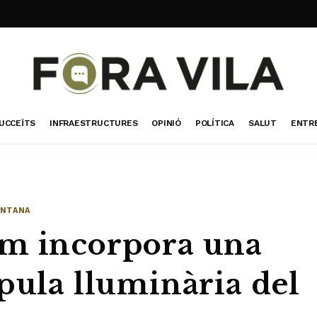
UCCEÏTS
INFRAESTRUCTURES
OPINIÓ
POLÍTICA
SALUT
ENTR
UNTANA
im incorpora una
pula lluminària del