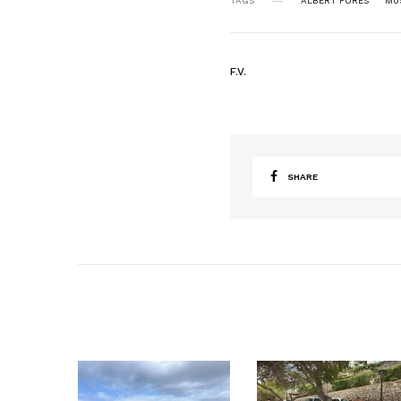
TAGS
ALBERT FORÉS
MU
F.V.
SHARE