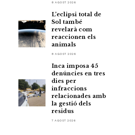
8 AGOST 2026
L’eclipsi total de
Sol també
revelarà com
reaccionen els
animals
8 AGOST 2026
Inca imposa 45
denúncies en tres
dies per
infraccions
relacionades amb
la gestió dels
residus
7 AGOST 2026