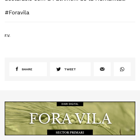
#Foravila
F.V.
SHARE
TWEET