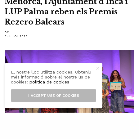
Menorca, l’Ajuntament d’Inca i
LUP Palma reben els Premis
Rezero Balears
F.V.
3 JULIOL 2026
El nostre lloc utilitza cookies. Obteniu
més informació sobre el nostre ús de
cookies:
política de cookies
I ACCEPT USE OF COOKIES