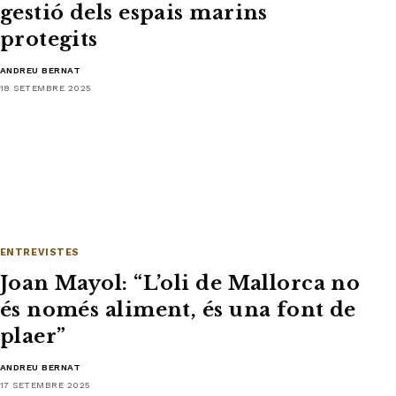
gestió dels espais marins
protegits
ANDREU BERNAT
18 SETEMBRE 2025
ENTREVISTES
Joan Mayol: “L’oli de Mallorca no
és només aliment, és una font de
plaer”
ANDREU BERNAT
17 SETEMBRE 2025