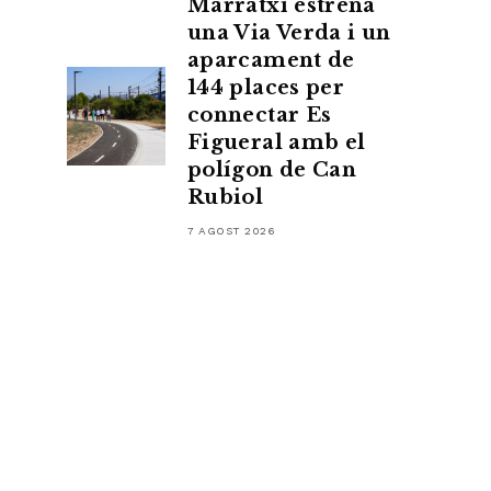
Marratxí estrena
una Via Verda i un
aparcament de
144 places per
connectar Es
Figueral amb el
polígon de Can
Rubiol
7 AGOST 2026