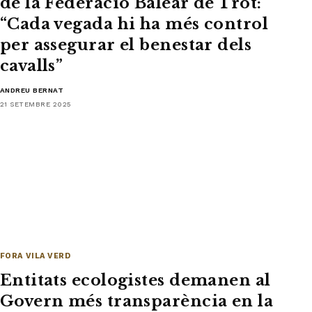
de la Federació Balear de Trot:
“Cada vegada hi ha més control
per assegurar el benestar dels
cavalls”
ANDREU BERNAT
21 SETEMBRE 2025
FORA VILA VERD
Entitats ecologistes demanen al
Govern més transparència en la