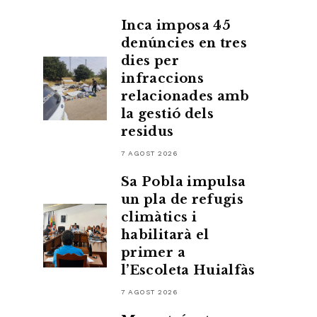
Inca imposa 45
denúncies en tres
dies per
infraccions
relacionades amb
la gestió dels
residus
7 AGOST 2026
Sa Pobla impulsa
un pla de refugis
climàtics i
habilitarà el
primer a
l’Escoleta Huialfàs
7 AGOST 2026