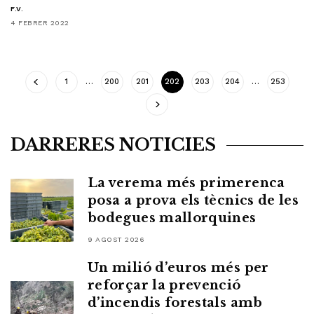
F.V.
4 FEBRER 2022
1
…
200
201
202
203
204
…
253
DARRERES NOTICIES
La verema més primerenca
posa a prova els tècnics de les
bodegues mallorquines
9 AGOST 2026
Un milió d’euros més per
reforçar la prevenció
d’incendis forestals amb