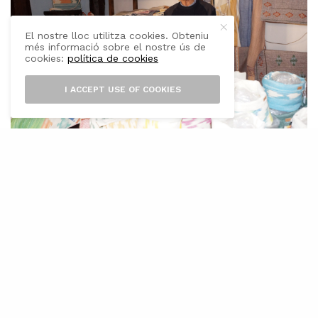
El nostre lloc utilitza cookies. Obteniu
més informació sobre el nostre ús de
cookies:
política de cookies
I ACCEPT USE OF COOKIES
A
rtesania Tèxtil Bujosa és una empresa
de teixits de les poques que queden
Mallorca. Uns teixits que es fan amb
els telers antics que passada a passada van
teixint la tela desitjada pel client. Entrar en
aquells tallers fa que la memòria vagi