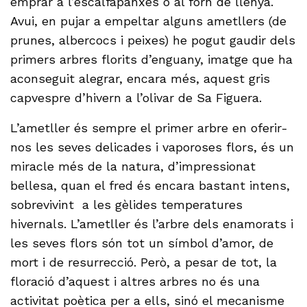
emprar a l’escalfapanxes o al forn de llenya.
Avui, en pujar a empeltar alguns ametllers (de
prunes, albercocs i peixes) he pogut gaudir dels
primers arbres florits d’enguany, imatge que ha
aconseguit alegrar, encara més, aquest gris
capvespre d’hivern a l’olivar de Sa Figuera.
L’ametller és sempre el primer arbre en oferir-
nos les seves delicades i vaporoses flors, és un
miracle més de la natura, d’impressionat
bellesa, quan el fred és encara bastant intens,
sobrevivint a les gèlides temperatures
hivernals. L’ametller és l’arbre dels enamorats i
les seves flors són tot un símbol d’amor, de
mort i de resurrecció. Però, a pesar de tot, la
floració d’aquest i altres arbres no és una
activitat poètica per a ells, sinó el mecanisme